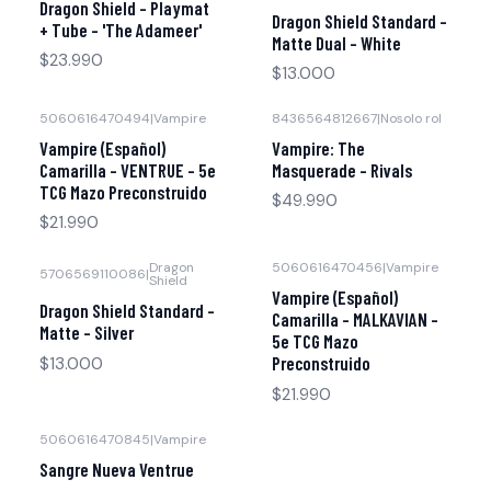
Dragon Shield - Playmat
Dragon Shield Standard -
+ Tube - 'The Adameer'
Matte Dual - White
$23.990
$13.000
5060616470494
|
Vampire
8436564812667
|
Nosolo rol
Vampire (Español)
Vampire: The
Camarilla - VENTRUE - 5e
Masquerade – Rivals
TCG Mazo Preconstruido
$49.990
$21.990
Dragon
5060616470456
|
Vampire
5706569110086
|
Shield
Agotado
Vampire (Español)
Dragon Shield Standard -
Camarilla - MALKAVIAN -
Matte - Silver
5e TCG Mazo
Preconstruido
$13.000
$21.990
5060616470845
|
Vampire
Agotado
Sangre Nueva Ventrue