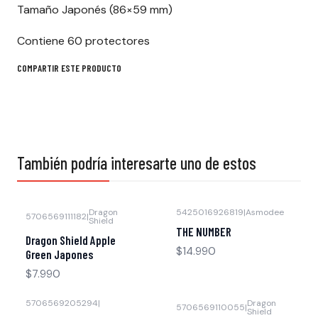
Tamaño Japonés (86×59 mm)
Contiene 60 protectores
COMPARTIR ESTE PRODUCTO
También podría interesarte uno de estos
Dragon
5425016926819
|
Asmodee
5706569111182
|
Shield
THE NUMBER
Dragon Shield Apple
$14.990
Green Japones
$7.990
5706569205294
|
Dragon
5706569110055
|
Shield