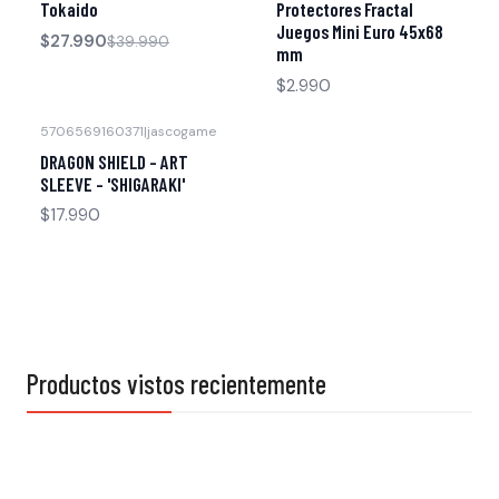
Tokaido
Protectores Fractal
Juegos Mini Euro 45x68
$27.990
$39.990
mm
$2.990
5706569160371
|
jascogame
DRAGON SHIELD - ART
SLEEVE - 'SHIGARAKI'
$17.990
Productos vistos recientemente