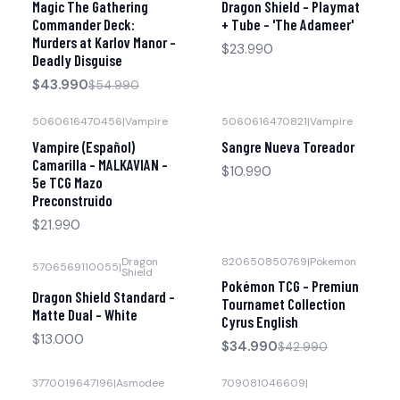
Magic The Gathering
Dragon Shield - Playmat
Agotado
Commander Deck:
+ Tube - 'The Adameer'
Murders at Karlov Manor -
$23.990
Deadly Disguise
$43.990
$54.990
5060616470456
|
Vampire
5060616470821
|
Vampire
Agotado
Agotado
Vampire (Español)
Sangre Nueva Toreador
Camarilla - MALKAVIAN -
$10.990
5e TCG Mazo
Preconstruido
$21.990
Dragon
820650850769
|
Pokemon
5706569110055
|
Shield
-19% OFF
Pokémon TCG - Premiun
Dragon Shield Standard -
Agotado
Tournamet Collection
Matte Dual - White
Cyrus English
$13.000
$34.990
$42.990
3770019647196
|
Asmodee
709081046609
|
-30% OFF