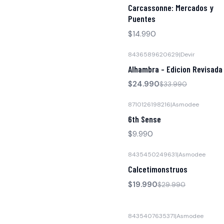
Agotado
Carcassonne: Mercados y
Puentes
$14.990
8436589620629
|
Devir
-26% OFF
Alhambra - Edicion Revisada
$24.990
$33.990
8710126198216
|
Asmodee
6th Sense
$9.990
8435450249631
|
Asmodee
-33% OFF
Calcetimonstruos
$19.990
$29.990
8435407635371
|
Asmodee
-32% OFF