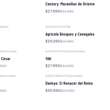
-20% OFF
Century: Maravillas de Oriente
No disponible
$27.990
$34.990
6
|
Devir
8435407640016
|
-40% OFF
Agricola Bosques y Cenegales
Agotado
$20.390
$33.990
83
|
Asmodee
8435407640290
|
Asmodee
-38% OFF
l César
YAK
$27.990
.990
$44.990
2
|
Asmodee
8436578814275
|
Asmodee
-40% OFF
Daimyo: El Renacer del Reino
$35.990
.990
$59.990