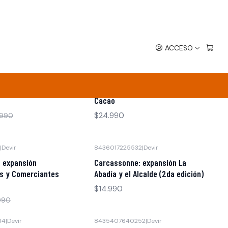
6
|
8436589626829
|
Devir
-41% OFF
Lacrimosa
ACCESO
$40.990
$68.990
32
|
Devir
8436017226553
|
Devir
Cacao
$24.990
.990
|
Devir
8436017225532
|
Devir
Agotado
 expansión
Carcassonne: expansión La
s y Comerciantes
Abadía y el Alcalde (2da edición)
$14.990
990
84
|
Devir
8435407640252
|
Devir