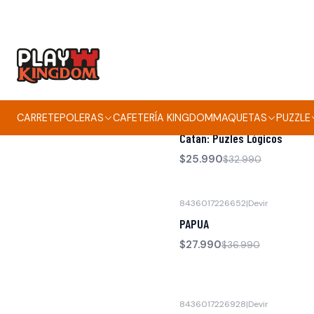
658325394405
|
Salta pal lao
Mójate el potito
$14.990
CARRETE
POLERAS
CAFETERÍA KINGDOM
MAQUETAS
PUZZLE
3558380088950
|
Devir
-21% OFF
Catan: Puzles Lógicos
$25.990
$32.990
8436017226652
|
Devir
-24% OFF
PAPUA
$27.990
$36.990
8436017226928
|
Devir