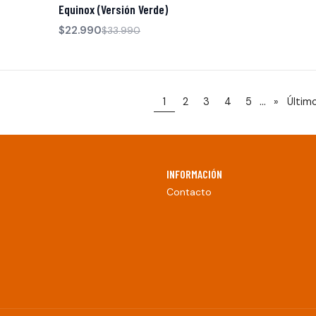
Equinox (Versión Verde)
$22.990
$33.990
...
1
2
3
4
5
»
Últim
INFORMACIÓN
Contacto