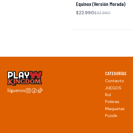
Equinox (Versión Morada)
$22.990
$33.990
CATEGORÍAS
Contacto
JUEGOS
Síguenos
Rol
Poleras
Maquetas
Puzzle