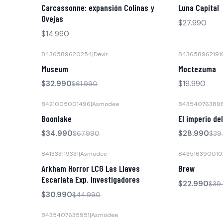
Agotado
Carcassonne: expansión Colinas y
Luna Capital
Ovejas
$27.990
$14.990
8436589620254
|
Devir
843658962191
-47% OFF
Museum
Moctezuma
$32.990
$19.990
$61.990
8421005001496
|
Asmodee
84354076389
-49% OFF
-28% OFF
Boonlake
El imperio de
$34.990
$28.990
$67.990
$39
841333119331
|
Asmodee
843516390010
-31% OFF
-43% OFF
Arkham Horror LCG Las Llaves
Brew
Escarlata Exp. Investigadores
$22.990
$39
$30.990
$44.990
8435407635951
|
Asmodee
-32% OFF