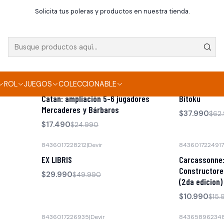
Inicio
Juegos de mesa
Solicita tus poleras y productos en nuestra tienda.
3558380086079
|
Asmodee
355838008611
No disponible
No disponible
Dixit Memories
Dixit Quest
$19.990
$19.990
ROL
JUEGOS
COLECCIONABLE
8436017227062
|
Devir
84365896248
-30% OFF
-40% OFF
Catan: ampliación 5-6 jugadores
Bitoku
Mercaderes y Bárbaros
$37.990
$62
$17.490
$24.990
8436017228212
|
Devir
8436017224917
-40% OFF
-31% OFF
EX LIBRIS
Carcassonne:
No disponible
Constructore
$29.990
$49.990
(2da edicion)
$10.990
$15.
8436017226935
|
Devir
84365896234