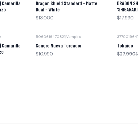
 Camarilla
Dragon Shield Standard - Matte
DRAGON SH
azo
Dual - White
'SHIGARAKI
$13.000
$17.990
e
5060616470821
|
Vampire
377001964
-30% OFF
Agotado
 Camarilla
Sangre Nueva Toreador
Tokaido
zo
$10.990
$27.990
$