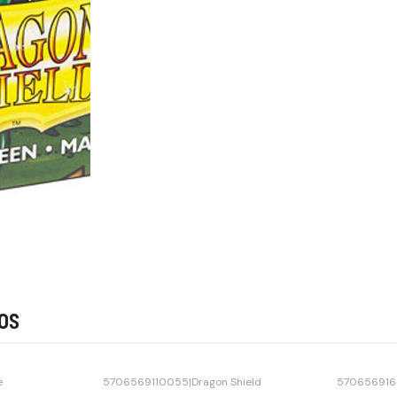
os
e
5706569110055
|
Dragon Shield
570656916