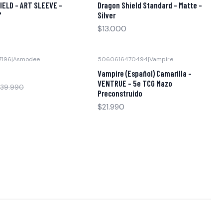
IELD - ART SLEEVE -
Dragon Shield Standard - Matte -
'
Silver
$13.000
7196
|
Asmodee
5060616470494
|
Vampire
Vampire (Español) Camarilla -
VENTRUE - 5e TCG Mazo
39.990
Preconstruido
$21.990