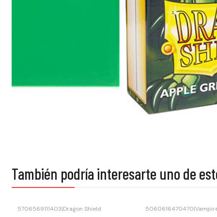
También podría interesarte uno de est
5706569111403
|
Dragon Shield
5060616470470
|
Vampir