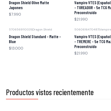
Dragon Shield Olive Matte
Vampiro VTES (Español)
Japones
- TOREADOR - 5e TCG M
Preconstruido
$7.990
$21.990
5706569110031
|
Dragon Shield
5060616470487
|
Vampir
Dragon Shield Standard - Matte -
Vampiro VTES (Español)
Blue
- TREMERE - 5e TCG Ma
Preconstruido
$13.000
$21.990
Productos vistos recientemente