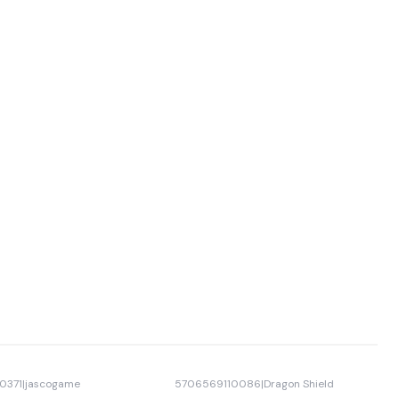
0371
|
jascogame
5706569110086
|
Dragon Shield