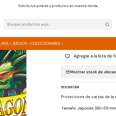
Juego de cartas
Accesorios cartas
Dragon Shield Apple Green 
Solicita tus poleras y productos en nuestra tienda.
|
DRAGON SHIELD A
AGR
ROL
JUEGOS
COLECCIONABLE
Cantidad
Agregar a la lista de f
Mostrar stock de ubica
DESCRIPCIÓN
Protectores de cartas de la
Tamaño Japonés (86×59 mm