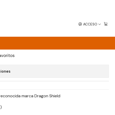
Japones
ACCESO
PPLE GREEN JAPONES
EGAR AL CARRO
COMPRAR AHORA
avoritos
ciones
 reconocida marca Dragon Shield
)