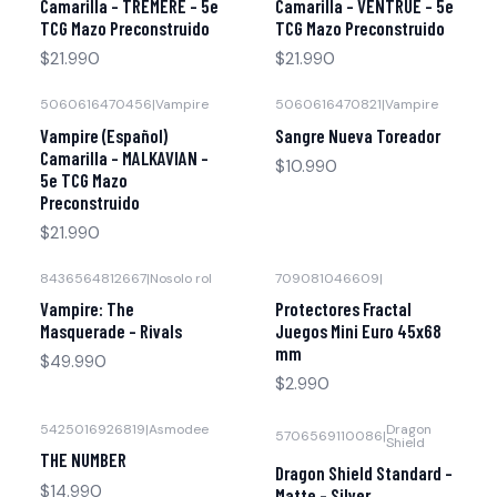
Camarilla - TREMERE - 5e
Camarilla - VENTRUE - 5e
TCG Mazo Preconstruido
TCG Mazo Preconstruido
$21.990
$21.990
5060616470456
|
Vampire
5060616470821
|
Vampire
Agotado
Agotado
Vampire (Español)
Sangre Nueva Toreador
Camarilla - MALKAVIAN -
$10.990
5e TCG Mazo
Preconstruido
$21.990
8436564812667
|
Nosolo rol
709081046609
|
Vampire: The
Protectores Fractal
Masquerade – Rivals
Juegos Mini Euro 45x68
mm
$49.990
$2.990
5425016926819
|
Asmodee
Dragon
5706569110086
|
Shield
THE NUMBER
Dragon Shield Standard -
$14.990
Matte - Silver