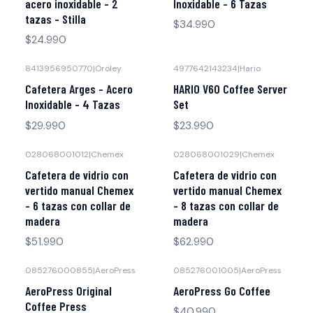
acero inoxidable - 2
Inoxidable - 6 Tazas
tazas - Stilla
$34.990
$24.990
8413956950770
|
Oroley
4977642143234
|
Hario
Cafetera Arges - Acero
HARIO V60 Coffee Server
Inoxidable - 4 Tazas
Set
$29.990
$23.990
028068001012
|
Chemex
028068001029
|
Chemex
Cafetera de vidrio con
Cafetera de vidrio con
vertido manual Chemex
vertido manual Chemex
- 6 tazas con collar de
- 8 tazas con collar de
madera
madera
$51.990
$62.990
085276000855
|
AeroPress
085276001005
|
AeroPress
AeroPress Original
AeroPress Go Coffee
Coffee Press
$40.990