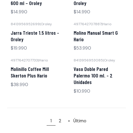
600 ml – Oroley
Oroley
$14.990
$14.990
8413956952699
|
Oroley
4977642707887
|
Hario
Jarra Trieste 1.5 litros -
Molino Manual Smart G
Oroley
Hario
$19.990
$53.990
4977642707733
|
Hario
8413956953085
|
Oroley
Molinillo Coffee Mill
Vaso Doble Pared
Skerton Plus Hario
Palermo 100 ml. - 2
Unidades
$38.990
$10.990
1
2
»
Último