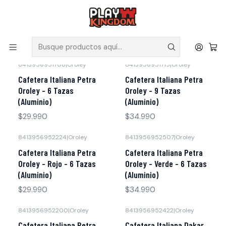
V
Solicita tus poleras y productos en nuestra tienda.
Inicio
Cafetería Kingdom
8413956951708
|
Oroley
8413956951715
|
Oroley
Cafetera Italiana Petra
Cafetera Italiana Petra
Oroley - 6 Tazas
Oroley - 9 Tazas
(Aluminio)
(Aluminio)
$29.990
$34.990
8413956952224
|
Oroley
8413956952507
|
Oroley
Cafetera Italiana Petra
Cafetera Italiana Petra
Oroley - Rojo - 6 Tazas
Oroley - Verde - 6 Tazas
(Aluminio)
(Aluminio)
$29.990
$34.990
8413956952200
|
Oroley
8413956952422
|
Oroley
Cafetera Italiana Petra
Cafetera Italiana Dakar