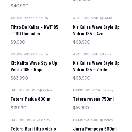
$40.990
4901369222125
|
Kalita
4901369352464
|
Kalita
Filtro De Kalita - KWF185
Kit Kalita Wave Style Up
- 100 Unidades
Vidrio 185 - Azul
$9.990
$63.990
4901369352471
|
Kalita
4901369352457
|
Kalita
No disponible
Kit Kalita Wave Style Up
Kit Kalita Wave Style Up
Vidrio 185 - Rojo
Vidrio 185 - Verde
$63.990
$63.990
8413956950985
|
Oroley
8413956952750
|
Oroley
Tetera Padua 800 ml
Tetera ravena 750ml
$16.990
$16.990
8413956952767
|
Oroley
8413956953160
|
Oroley
Tetera Bari filtro vidrio
Jarra Pompeya 600ml –