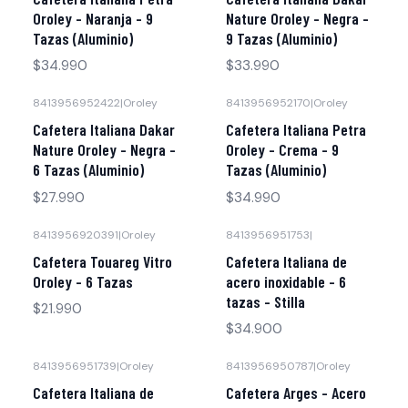
Oroley - Naranja - 9
Nature Oroley - Negra -
Tazas (Aluminio)
9 Tazas (Aluminio)
$34.990
$33.990
8413956952422
|
Oroley
8413956952170
|
Oroley
Cafetera Italiana Dakar
Cafetera Italiana Petra
Nature Oroley - Negra -
Oroley - Crema - 9
6 Tazas (Aluminio)
Tazas (Aluminio)
$27.990
$34.990
8413956920391
|
Oroley
8413956951753
|
Cafetera Touareg Vitro
Cafetera Italiana de
Oroley - 6 Tazas
acero inoxidable - 6
tazas - Stilla
$21.990
$34.900
8413956951739
|
Oroley
8413956950787
|
Oroley
Cafetera Italiana de
Cafetera Arges - Acero