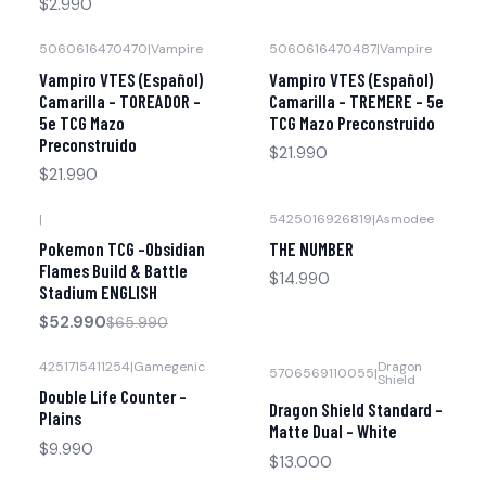
$2.990
5060616470470
|
Vampire
5060616470487
|
Vampire
Vampiro VTES (Español)
Vampiro VTES (Español)
Camarilla - TOREADOR -
Camarilla - TREMERE - 5e
5e TCG Mazo
TCG Mazo Preconstruido
Preconstruido
$21.990
$21.990
|
5425016926819
|
Asmodee
-20% OFF
Pokemon TCG -Obsidian
THE NUMBER
Agotado
Flames Build & Battle
$14.990
Stadium ENGLISH
$52.990
$65.990
4251715411254
|
Gamegenic
Dragon
5706569110055
|
Shield
Double Life Counter -
Dragon Shield Standard -
Plains
Matte Dual - White
$9.990
$13.000