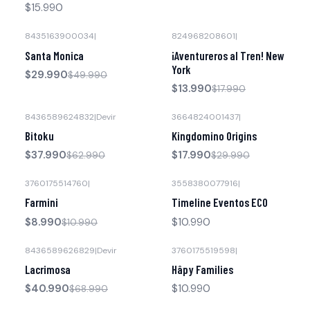
$15.990
8435163900034
|
824968208601
|
-40% OFF
-22% OFF
Santa Monica
¡Aventureros al Tren! New
York
$29.990
$49.990
$13.990
$17.990
8436589624832
|
Devir
3664824001437
|
-40% OFF
-40% OFF
Bitoku
Kingdomino Origins
$37.990
$17.990
$62.990
$29.990
3760175514760
|
3558380077916
|
-18% OFF
Agotado
Farmini
Timeline Eventos ECO
$8.990
$10.990
$10.990
8436589626829
|
Devir
3760175519598
|
-41% OFF
Lacrimosa
Hâpy Families
$40.990
$10.990
$68.990