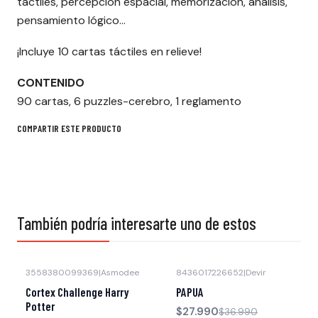
táctiles, percepción espacial, memorización, análisis,
pensamiento lógico…
¡Incluye 10 cartas táctiles en relieve!
CONTENIDO
90 cartas, 6 puzzles-cerebro, 1 reglamento
COMPARTIR ESTE PRODUCTO
También podría interesarte uno de estos
3558380099369
|
Asmodee
8436017226652
|
Devir
-24% OFF
Cortex Challenge Harry
PAPUA
Potter
$27.990
$36.990