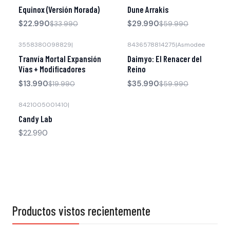
-32% OFF
-50% OFF
Equinox (Versión Morada)
Dune Arrakis
$22.990
$29.990
$33.990
$59.990
3558380098829
|
8436578814275
|
Asmodee
-30% OFF
-40% OFF
Tranvía Mortal Expansión
Daimyo: El Renacer del
Vías + Modificadores
Reino
$13.990
$35.990
$19.990
$59.990
8421005001410
|
Candy Lab
$22.990
Productos vistos recientemente