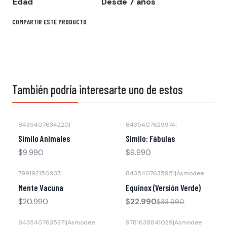
Edad
Desde 7 años
COMPARTIR ESTE PRODUCTO
También podría interesarte uno de estos
8435407634220
|
8435407629974
|
Agotado
Agotado
Similo Animales
Similo: Fábulas
$9.990
$9.990
799192150937
|
8435407635951
|
Asmodee
-32% OFF
Mente Vacuna
Equinox (Versión Verde)
$20.990
$22.990
$33.990
8435407635371
|
Asmodee
9781638841029
|
Asmodee