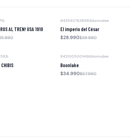
11
|
8435407638983
|
Asmodee
-28% OFF
ROS AL TREN! USA 1910
El imperio del César
$28.990
15.990
$39.990
6593
|
8421005001496
|
Asmodee
-49% OFF
 CHIBIS
Boonlake
$34.990
$67.990