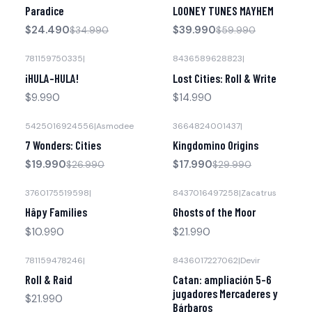
-30% OFF
-33% OFF
Paradice
LOONEY TUNES MAYHEM
$24.490
$39.990
$34.990
$59.990
781159750335
|
8436589628823
|
¡HULA-HULA!
Lost Cities: Roll & Write
$9.990
$14.990
5425016924556
|
Asmodee
3664824001437
|
-26% OFF
-40% OFF
7 Wonders: Cities
Kingdomino Origins
$19.990
$17.990
$26.990
$29.990
3760175519598
|
8437016497258
|
Zacatrus
Hâpy Families
Ghosts of the Moor
$10.990
$21.990
781159478246
|
8436017227062
|
Devir
-30% OFF
Roll & Raid
Catan: ampliación 5-6
jugadores Mercaderes y
$21.990
Bárbaros