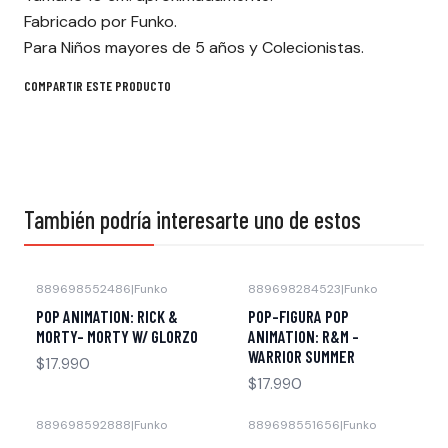
Fabricado por Funko.
Para Niños mayores de 5 años y Colecionistas.
COMPARTIR ESTE PRODUCTO
También podría interesarte uno de estos
889698552486
|
Funko
889698284523
|
Funko
POP ANIMATION: RICK &
POP-FIGURA POP
MORTY- MORTY W/ GLORZO
ANIMATION: R&M -
WARRIOR SUMMER
$17.990
$17.990
889698592888
|
Funko
889698551656
|
Funko