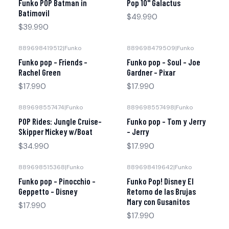
Funko POP Batman in
Pop 10" Galactus
Batimovil
$49.990
$39.990
889698419512
|
Funko
889698479509
|
Funko
Funko pop - Friends -
Funko pop - Soul - Joe
Rachel Green
Gardner - Pixar
$17.990
$17.990
889698557474
|
Funko
889698557498
|
Funko
POP Rides: Jungle Cruise-
Funko pop - Tom y Jerry
Skipper Mickey w/Boat
- Jerry
$34.990
$17.990
889698515368
|
Funko
889698419642
|
Funko
Funko pop - Pinocchio -
Funko Pop! Disney El
Geppetto - Disney
Retorno de las Brujas
Mary con Gusanitos
$17.990
$17.990