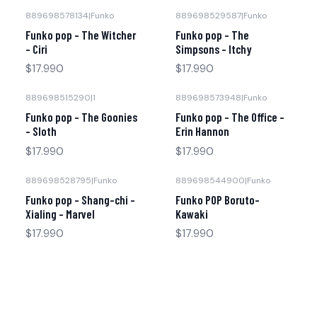
889698578134
|
Funko
889698529587
|
Funko
Funko pop - The Witcher
Funko pop - The
- Ciri
Simpsons - Itchy
$17.990
$17.990
889698515290
|
1
889698573948
|
Funko
Funko pop - The Goonies
Funko pop - The Office -
- Sloth
Erin Hannon
$17.990
$17.990
889698528795
|
Funko
889698544900
|
Funko
Funko pop - Shang-chi -
Funko POP Boruto-
Xialing - Marvel
Kawaki
$17.990
$17.990