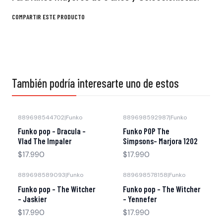
COMPARTIR ESTE PRODUCTO
También podría interesarte uno de estos
889698544702
|
Funko
889698592987
|
Funko
Funko pop - Dracula -
Funko POP The
Vlad The Impaler
Simpsons- Marjora 1202
$17.990
$17.990
889698589093
|
Funko
889698578158
|
Funko
Funko pop - The Witcher
Funko pop - The Witcher
- Jaskier
- Yennefer
$17.990
$17.990