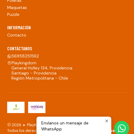
Poleras
Maquetas
Puzzle
INFORMACIÓN
Contacto
CONTÁCTANOS
56958251562
Playkingdom
General Holley 134, Providencia
Santiago - Providencia
Región Metropolitana - Chile
Envíanos un mensaje de
2026 🔸 PlayKingdom.
WhatsApp
Todos los derechos reservados.
Desarrollado por Jumpseller
.