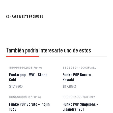
COMPARTIR ESTE PRODUCTO
También podría interesarte uno de estos
889698492638
|
Funko
889698544900
|
Funko
Funko pop - WW - Stone
Funko POP Boruto-
Cold
Kawaki
$17.990
$17.990
889698559157
|
Funko
889698592970
|
Funko
Funko POP Boruto - Inojin
Funko POP Simpsons -
1038
Lisandra 1201