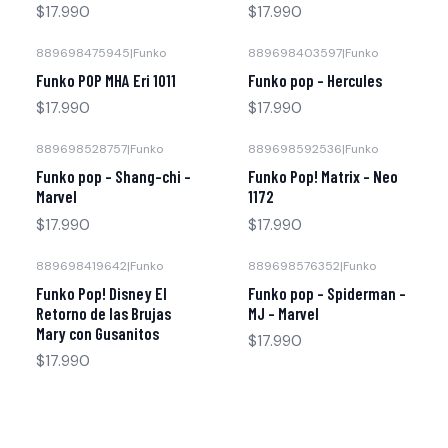
$17.990
$17.990
889698475945
|
Funko
889698403597
|
Funko
Agotado
Funko POP MHA Eri 1011
Funko pop - Hercules
$17.990
$17.990
889698528757
|
Funko
889698592536
|
Funko
Agotado
Funko pop - Shang-chi -
Funko Pop! Matrix – Neo
Marvel
1172
$17.990
$17.990
889698419642
|
Funko
889698576352
|
Funko
Funko Pop! Disney El
Funko pop - Spiderman -
Retorno de las Brujas
MJ - Marvel
Mary con Gusanitos
$17.990
$17.990