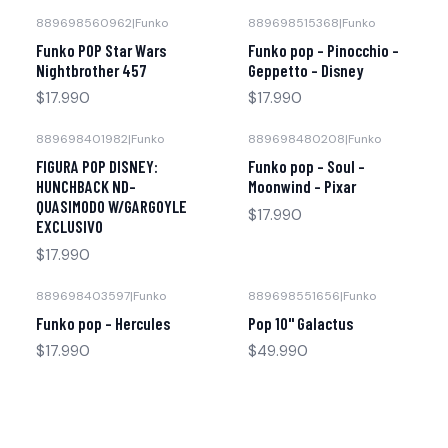
889698560962
|
Funko
889698515368
|
Funko
Funko POP Star Wars
Funko pop - Pinocchio -
Nightbrother 457
Geppetto - Disney
$17.990
$17.990
889698401982
|
Funko
889698480208
|
Funko
FIGURA POP DISNEY:
Funko pop - Soul -
HUNCHBACK ND-
Moonwind - Pixar
QUASIMODO W/GARGOYLE
$17.990
EXCLUSIVO
$17.990
889698403597
|
Funko
889698551656
|
Funko
Funko pop - Hercules
Pop 10" Galactus
$17.990
$49.990