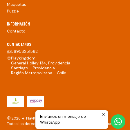
Maquetas
Puzzle
INFORMACIÓN
Contacto
CONTÁCTANOS
56958251562
Playkingdom
General Holley 134, Providencia
Santiago - Providencia
Región Metropolitana - Chile
Envíanos un mensaje de
2026 🔸 PlayKingdom.
WhatsApp
Todos los derechos reservados.
Desarrollado por Jumpseller
.