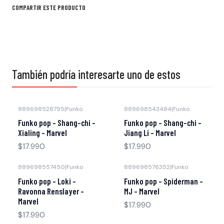
COMPARTIR ESTE PRODUCTO
También podría interesarte uno de estos
889698528795
|
Funko
889698543484
|
Funko
Funko pop - Shang-chi -
Funko pop - Shang-chi -
Xialing - Marvel
Jiang Li - Marvel
$17.990
$17.990
889698557450
|
Funko
889698576352
|
Funko
Funko pop - Loki -
Funko pop - Spiderman -
Ravonna Renslayer -
MJ - Marvel
Marvel
$17.990
$17.990