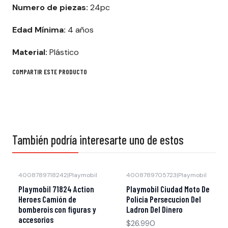
Numero de piezas:
24pc
Edad Mínima:
4 años
Material:
Plástico
COMPARTIR ESTE PRODUCTO
También podría interesarte uno de estos
4008789718242
|
Playmobil
4008789705723
|
Playmobil
Agotado
Agotado
Playmobil 71824 Action
Playmobil Ciudad Moto De
Heroes Camión de
Policia Persecucion Del
bomberois con figuras y
Ladron Del Dinero
accesorios
$26.990