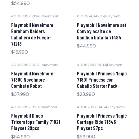
$54.990
4008789712134
|
Playmobil
810027494207
|
Playmobil
Agotado
Agotado
Playmobil Novelmore
Playmobil Novelmore set
Burnham Raiders
Convoy asalto de
Caballero de Fuego-
bandido batalla 71484
71213
$44.990
$16.990
4008789713001
|
playmobil
4008789718013
|
Playmobil
Agotado
Agotado
Playmobil Novelmore
Playmobil Princess Magic
71300 Novelmore -
71801 Princesa con
Combate Robot
Caballo Starter Pack
$37.990
$23.990
4008789718211
|
Playmobil
4008789718464
|
Playmobil
Agotado
Agotado
Playmobil Dinos
Playmobil Princess Magic
Triceratops Family 71821
Carriage Ride 71846
Playset 29pcs
Playset 97pc
$54.990
$59.990