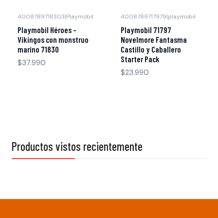
4008789718303
|
Playmobil
4008789717979
|
playmobil
Agotado
Agotado
Playmobil Héroes –
Playmobil 71797
Vikingos con monstruo
Novelmore Fantasma
marino 71830
Castillo y Caballero
Starter Pack
$37.990
$23.990
Productos vistos recientemente