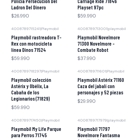
Policia Persecucion Del
Carriage Ride 71846
Ladron Del Dinero
Playset 97pc
$26.990
$59.990
4008789715241
|
Playmobil
4008789713001
|
playmobil
Agotado
Agotado
Playmobil rastreadora T-
Playmobil Novelmore
Rex con motocicleta
71300 Novelmore -
línea Dinos 71524
Combate Robot
$59.990
$37.990
4008789718297
|
Playmobil
4008789711601
|
Playmobil
Agotado
Agotado
Playmobil colección
Playmobil Astérix 71160
Astérix y Obélix, La
Caza del jabalí con
Cabaña de los
personajes y 52 piezas
Legionarios (71829)
$29.990
$59.990
4008789717450
|
Playmobil
4008789717979
|
playmobil
Agotado
Agotado
Playmobil My Life Parque
Playmobil 71797
para Perros 71745
Novelmore Fantasma