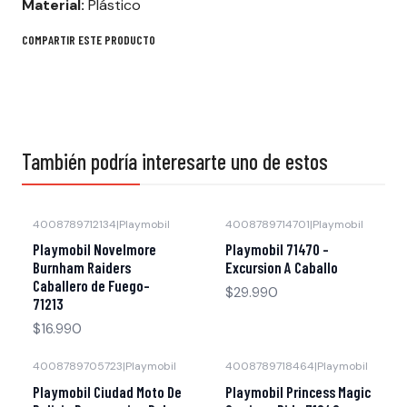
Material:
Plástico
COMPARTIR ESTE PRODUCTO
También podría interesarte uno de estos
4008789712134
|
Playmobil
4008789714701
|
Playmobil
Agotado
Agotado
Playmobil Novelmore
Playmobil 71470 -
Burnham Raiders
Excursion A Caballo
Caballero de Fuego-
$29.990
71213
$16.990
4008789705723
|
Playmobil
4008789718464
|
Playmobil
Agotado
Agotado
Playmobil Ciudad Moto De
Playmobil Princess Magic