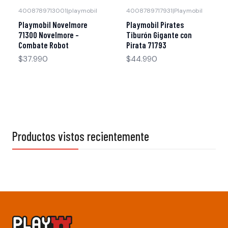
4008789713001
|
playmobil
4008789717931
|
Playmobil
Agotado
Agotado
Playmobil Novelmore
Playmobil Pirates
71300 Novelmore -
Tiburón Gigante con
Combate Robot
Pirata 71793
$37.990
$44.990
Productos vistos recientemente