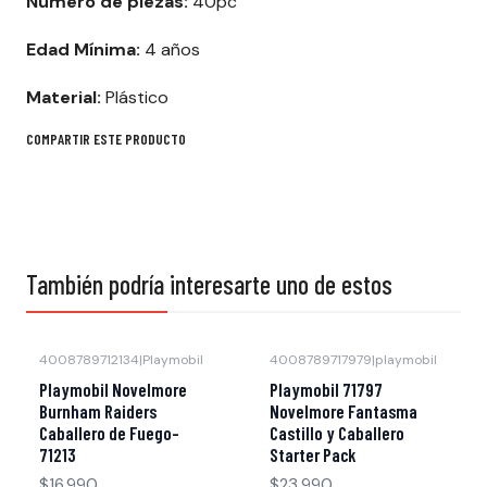
Numero de piezas:
40pc
Edad Mínima:
4 años
Material:
Plástico
COMPARTIR ESTE PRODUCTO
También podría interesarte uno de estos
4008789712134
|
Playmobil
4008789717979
|
playmobil
Agotado
Agotado
Playmobil Novelmore
Playmobil 71797
Burnham Raiders
Novelmore Fantasma
Caballero de Fuego-
Castillo y Caballero
71213
Starter Pack
$16.990
$23.990