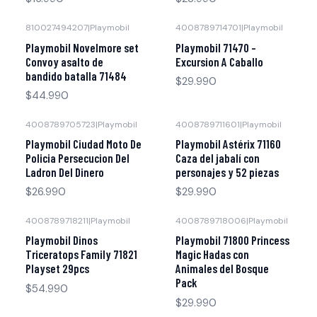
810027494207
|
Playmobil
4008789714701
|
Playmobil
Agotado
Agotado
Playmobil Novelmore set
Playmobil 71470 -
Convoy asalto de
Excursion A Caballo
bandido batalla 71484
$29.990
$44.990
4008789705723
|
Playmobil
4008789711601
|
Playmobil
Agotado
Agotado
Playmobil Ciudad Moto De
Playmobil Astérix 71160
Policia Persecucion Del
Caza del jabalí con
Ladron Del Dinero
personajes y 52 piezas
$26.990
$29.990
4008789718211
|
Playmobil
4008789718006
|
Playmobil
Agotado
Agotado
Playmobil Dinos
Playmobil 71800 Princess
Triceratops Family 71821
Magic Hadas con
Playset 29pcs
Animales del Bosque
Pack
$54.990
$29.990