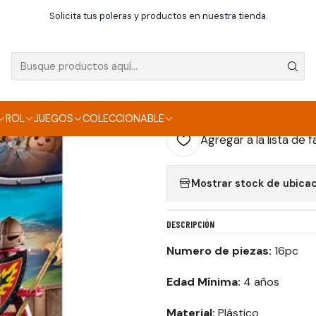
uguetería
Playmobil Novelmore Burnham Raiders Caballero de Fue
Solicita tus poleras y productos en nuestra tienda.
|
PLAYMOBIL NOVEL
DE FUEGO- 71213
ROL
JUEGOS
COLECCIONABLE
Agregar a la lista de f
Mostrar stock de ubica
DESCRIPCIÓN
Numero de piezas:
16pc
Edad Mínima:
4 años
Material:
Plástico