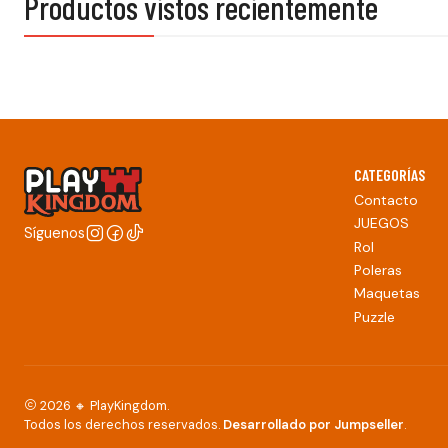
Productos vistos recientemente
CATEGORÍAS
Contacto
JUEGOS
Síguenos
Rol
Poleras
Maquetas
Puzzle
2026 🔸 PlayKingdom.
Todos los derechos reservados.
Desarrollado por Jumpseller
.