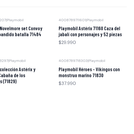
207
|
Playmobil
4008789711601
|
Playmobil
Agotado
 Novelmore set Convoy
Playmobil Astérix 71160 Caza del
bandido batalla 71484
jabalí con personajes y 52 piezas
$29.990
8297
|
Playmobil
4008789718303
|
Playmobil
Agotado
colección Astérix y
Playmobil Héroes – Vikingos con
 Cabaña de los
monstruo marino 71830
s (71829)
$37.990