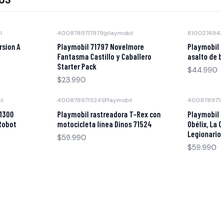
l
4008789717979
|
playmobil
810027494
Agotado
Agotado
rsion A
Playmobil 71797 Novelmore
Playmobil
Fantasma Castillo y Caballero
asalto de 
Starter Pack
$44.990
$23.990
il
4008789715241
|
Playmobil
400878971
Agotado
Agotado
1300
Playmobil rastreadora T-Rex con
Playmobil 
Robot
motocicleta línea Dinos 71524
Obélix, La
Legionario
$59.990
$59.990