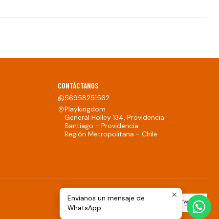
CONTÁCTANOS
56958251562
Playkingdom
General Holley 134, Providencia
Santiago - Providencia
Región Metropolitana - Chile
Envíanos un mensaje de
WhatsApp