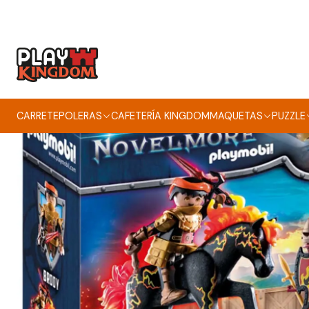
Inicio
J
CARRETE
POLERAS
CAFETERÍA KINGDOM
MAQUETAS
PUZZLE