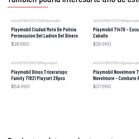
4008789705723
|
Playmobil
4008789714701
|
Playmobi
Agotado
Agotado
Playmobil Ciudad Moto De Policia
Playmobil 71470 - Excu
Persecucion Del Ladron Del Dinero
Caballo
$26.990
$29.990
4008789718211
|
Playmobil
4008789713001
|
playmob
Agotado
Agotado
Playmobil Dinos Triceratops
Playmobil Novelmore 7
Family 71821 Playset 29pcs
Novelmore - Combate 
$54.990
$37.990