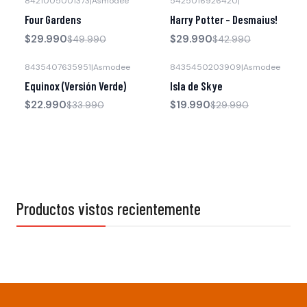
8421005001373
|
Asmodee
5425016926420
|
-40% OFF
-30% OFF
Four Gardens
Harry Potter – Desmaius!
$29.990
$29.990
$49.990
$42.990
8435407635951
|
Asmodee
8435450203909
|
Asmodee
-32% OFF
-33% OFF
Equinox (Versión Verde)
Isla de Skye
$22.990
$19.990
$33.990
$29.990
Productos vistos recientemente