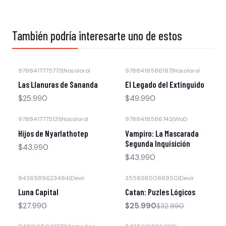
También podría interesarte uno de estos
9788417775773
|
Nosolorol
9788418586187
|
Nosolorol
Agotado
Agotado
Las Llanuras de Sananda
El Legado del Extinguido
$25.990
$49.990
9788417775131
|
Nosolorol
9788418586743
|
WoD
Agotado
Agotado
Hijos de Nyarlathotep
Vampiro: La Mascarada
Segunda Inquisición
$43.990
$43.990
8436589623484
|
Devir
3558380088950
|
Devir
-21% OFF
Luna Capital
Catan: Puzles Lógicos
$27.990
$25.990
$32.990