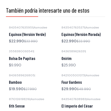
También podría interesarte uno de estos
8435407635951
|
Asmodee
8435407635371
|
Asmodee
-32% OFF
-32% OFF
Equinox (Versión Verde)
Equinox (Versión Morada)
$22.990
$22.990
$33.990
$33.990
3558380093541
|
8436589626331
|
Bolsa De Papitas
Onirim
$9.990
$25.990
8436589626805
|
8421005001373
|
Asmodee
-30% OFF
-40% OFF
Bamboo
Four Gardens
$19.590
$29.990
$27.990
$49.990
8710126198216
|
Asmodee
8435407638983
|
Asmodee
-28% OFF
6th Sense
El imperio del César