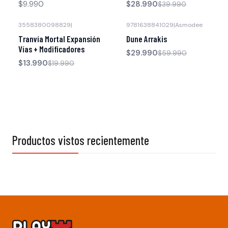
$9.990
$28.990
$39.990
3558380098829
|
9781638841029
|
Asmodee
-30% OFF
-50% OFF
Tranvía Mortal Expansión
Dune Arrakis
Vías + Modificadores
$29.990
$59.990
$13.990
$19.990
Productos vistos recientemente