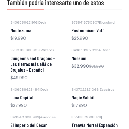
También podría interesarte uno de estos
8436589621916
|
Devir
9788416780907
|
Nosolorol
Agotado
Moctezuma
Postnomicón Vol.1
$19.990
$25.990
9780786968909
|
Wizards
8436589620254
|
Devir
-47% OFF
Agotado
Dungeons and Dragons -
Museum
Las tierras más allá de
$32.990
$61.990
Brujaluz - Español
$49.990
8436589623484
|
Devir
8437022321066
|
Zacatrus
Luna Capital
Magic Rabbit
$27.990
$17.990
8435407638983
|
Asmodee
3558380098829
|
-28% OFF
-30% OFF
El imperio del César
Tranvía Mortal Expansión