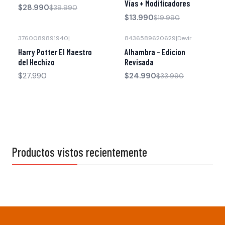
Vías + Modificadores
$28.990
$39.990
$13.990
$19.990
3760089891940
|
8436589620629
|
Devir
-26% OFF
Harry Potter El Maestro
Alhambra - Edicion
del Hechizo
Revisada
$27.990
$24.990
$33.990
Productos vistos recientemente