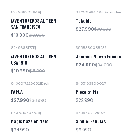
824968208649
|
3770019647196
|
Asmodee
-30% OFF
-30% OFF
¡AVENTUREROS AL TREN!
Tokaido
SAN FRANCISCO
$27.990
$39.990
$13.990
$19.990
824968817711
|
3558380088233
|
-31% OFF
-29% OFF
¡AVENTUREROS AL TREN!
Jamaica Nueva Edicion
Agotado
USA 1910
$24.990
$34.990
$10.990
$15.990
8436017226652
|
Devir
8435163900027
|
-24% OFF
PAPUA
Piece of Pie
$27.990
$22.990
$36.990
8437016497708
|
8435407629974
|
Agotado
Magic Maze on Mars
Similo: Fábulas
$24.990
$9.990