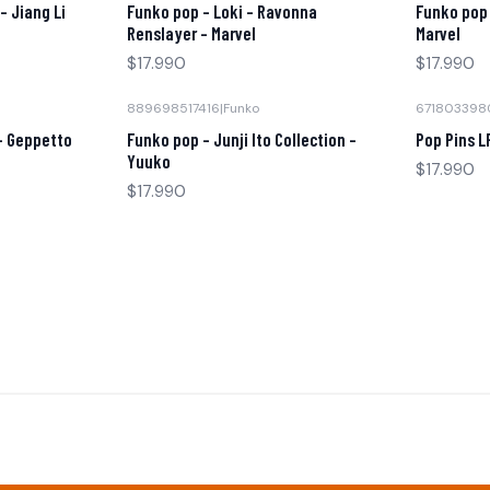
- Jiang Li
Funko pop - Loki - Ravonna
Funko pop 
Renslayer - Marvel
Marvel
$17.990
$17.990
889698517416
|
Funko
671803398
- Geppetto
Funko pop - Junji Ito Collection -
Pop Pins L
Yuuko
$17.990
$17.990