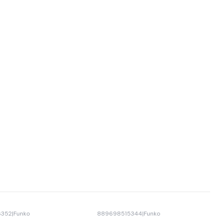
6352
|
Funko
889698515344
|
Funko