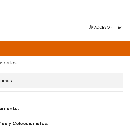
ACCESO
-CHI - XIALING - MARVEL
EGAR AL CARRO
COMPRAR AHORA
avoritos
ciones
damente.
ños y Coleccionistas.