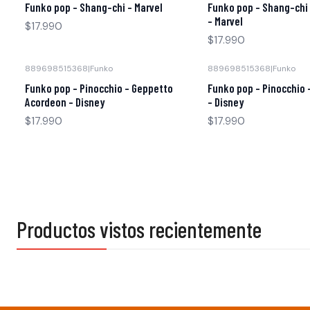
Funko pop - Shang-chi - Marvel
Funko pop - Shang-chi 
- Marvel
$17.990
$17.990
889698515368
|
Funko
889698515368
|
Funko
Funko pop - Pinocchio - Geppetto
Funko pop - Pinocchio 
Acordeon - Disney
- Disney
$17.990
$17.990
Productos vistos recientemente