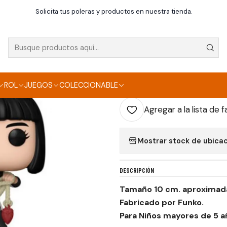
Inicio
Funko
Funko pop - Shang-chi - Xialing - Marvel
Solicita tus poleras y productos en nuestra tienda.
|
FUNKO POP - SHANG
AGR
ROL
JUEGOS
COLECCIONABLE
Cantidad
Agregar a la lista de f
Mostrar stock de ubica
DESCRIPCIÓN
Tamaño 10 cm. aproxima
Fabricado por Funko.
Para Niños mayores de 5 a