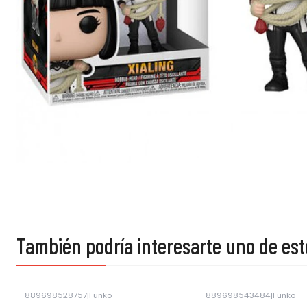
También podría interesarte uno de est
889698528757
|
Funko
889698543484
|
Funko
Agotado