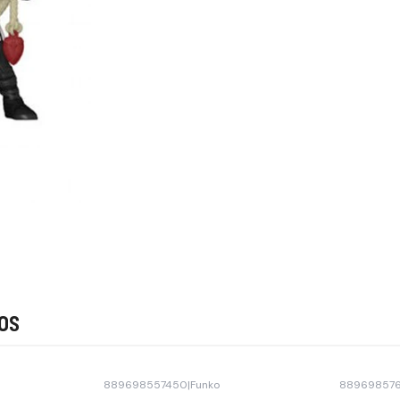
os
889698557450
|
Funko
88969857