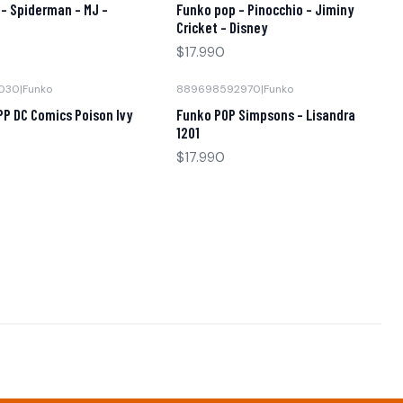
- Spiderman - MJ -
Funko pop - Pinocchio - Jiminy
Cricket - Disney
$17.990
030
|
Funko
889698592970
|
Funko
PP DC Comics Poison Ivy
Funko POP Simpsons - Lisandra
1201
$17.990