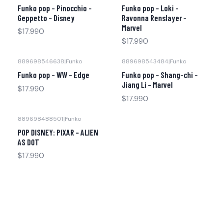
Funko pop - Pinocchio -
Funko pop - Loki -
Geppetto - Disney
Ravonna Renslayer -
Marvel
$17.990
$17.990
889698546638
|
Funko
889698543484
|
Funko
Funko pop - WW - Edge
Funko pop - Shang-chi -
Jiang Li - Marvel
$17.990
$17.990
889698488501
|
Funko
POP DISNEY: PIXAR - ALIEN
AS DOT
$17.990