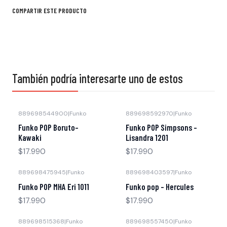
COMPARTIR ESTE PRODUCTO
También podría interesarte uno de estos
889698544900
|
Funko
889698592970
|
Funko
Funko POP Boruto-
Funko POP Simpsons -
Kawaki
Lisandra 1201
$17.990
$17.990
889698475945
|
Funko
889698403597
|
Funko
Agotado
Funko POP MHA Eri 1011
Funko pop - Hercules
$17.990
$17.990
889698515368
|
Funko
889698557450
|
Funko