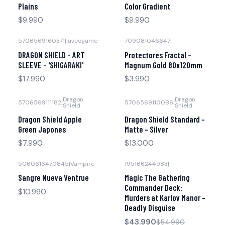
Plains
Color Gradient
$9.990
$9.990
5706569160371
|
jascogame
709081046647
|
DRAGON SHIELD - ART
Protectores Fractal -
SLEEVE - 'SHIGARAKI'
Magnum Gold 80x120mm
$17.990
$3.990
Dragon
Dragon
5706569111182
|
5706569110086
|
Shield
Shield
Dragon Shield Apple
Dragon Shield Standard -
Green Japones
Matte - Silver
$7.990
$13.000
5060616470845
|
Vampire
195166244983
|
-20% OFF
Agotado
Sangre Nueva Ventrue
Magic The Gathering
Agotado
Commander Deck:
$10.990
Murders at Karlov Manor -
Deadly Disguise
$43.990
$54.990