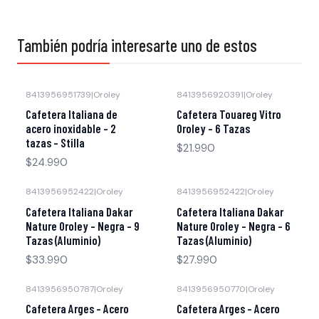
También podría interesarte uno de estos
8413956951739
|
Oroley
8413956920391
|
Oroley
Cafetera Italiana de
Cafetera Touareg Vitro
acero inoxidable - 2
Oroley - 6 Tazas
tazas - Stilla
$21.990
$24.990
8413956952422
|
Oroley
8413956952422
|
Oroley
Cafetera Italiana Dakar
Cafetera Italiana Dakar
Nature Oroley - Negra - 9
Nature Oroley - Negra - 6
Tazas (Aluminio)
Tazas (Aluminio)
$33.990
$27.990
8413956950787
|
Oroley
8413956950770
|
Oroley
Cafetera Arges - Acero
Cafetera Arges - Acero