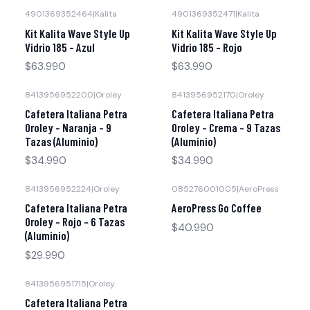
4901369352464
|
Kalita
4901369352471
|
Kalita
Kit Kalita Wave Style Up
Kit Kalita Wave Style Up
Vidrio 185 - Azul
Vidrio 185 - Rojo
$63.990
$63.990
8413956952200
|
Oroley
8413956952170
|
Oroley
Cafetera Italiana Petra
Cafetera Italiana Petra
Oroley - Naranja - 9
Oroley - Crema - 9 Tazas
Tazas (Aluminio)
(Aluminio)
$34.990
$34.990
8413956952224
|
Oroley
085276001005
|
AeroPress
Cafetera Italiana Petra
AeroPress Go Coffee
Oroley - Rojo - 6 Tazas
$40.990
(Aluminio)
$29.990
8413956951715
|
Oroley
Cafetera Italiana Petra