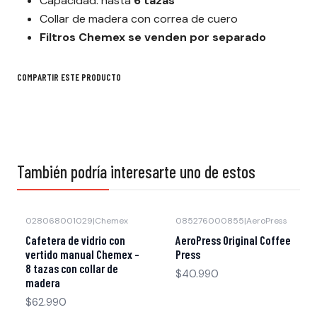
Capacidad: hasta
6 tazas
Collar de madera con correa de cuero
Filtros Chemex se venden por separado
COMPARTIR ESTE PRODUCTO
También podría interesarte uno de estos
028068001029
|
Chemex
085276000855
|
AeroPress
Cafetera de vidrio con
AeroPress Original Coffee
vertido manual Chemex -
Press
8 tazas con collar de
$40.990
madera
$62.990