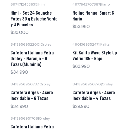
6974712453635
|
Himi
4977642707887
|
Hario
Himi - Set 24 Gouache
Molino Manual Smart G
Potes 30 g Estuche Verde
Hario
y 3 Pinceles
$53.990
$35.000
8413956952200
|
Oroley
4901369352471
|
Kalita
Cafetera Italiana Petra
Kit Kalita Wave Style Up
Oroley - Naranja - 9
Vidrio 185 - Rojo
Tazas (Aluminio)
$63.990
$34.990
8413956950787
|
Oroley
8413956950770
|
Oroley
Cafetera Arges - Acero
Cafetera Arges - Acero
Inoxidable - 6 Tazas
Inoxidable - 4 Tazas
$34.990
$29.990
8413956951708
|
Oroley
Cafetera Italiana Petra