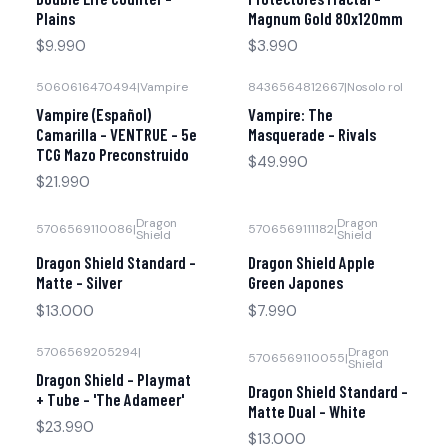
Plains
Magnum Gold 80x120mm
$9.990
$3.990
5060616470494
|
Vampire
8436564812667
|
Nosolo rol
Vampire (Español)
Vampire: The
Camarilla - VENTRUE - 5e
Masquerade – Rivals
TCG Mazo Preconstruido
$49.990
$21.990
Dragon
Dragon
5706569110086
|
5706569111182
|
Shield
Shield
Dragon Shield Standard -
Dragon Shield Apple
Matte - Silver
Green Japones
$13.000
$7.990
5706569205294
|
Dragon
5706569110055
|
Shield
Dragon Shield - Playmat
Dragon Shield Standard -
+ Tube - 'The Adameer'
Matte Dual - White
$23.990
$13.000