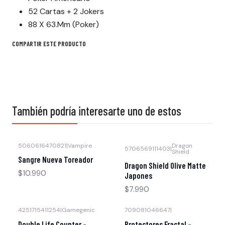
52 Cartas + 2 Jokers
88 X 63.Mm (Poker)
COMPARTIR ESTE PRODUCTO
También podría interesarte uno de estos
5060616470821
|
Vampire
Dragon
5706569111403
|
Shield
Agotado
Sangre Nueva Toreador
Dragon Shield Olive Matte
$10.990
Japones
$7.990
4251715411254
|
Gamegenic
709081046647
|
Double Life Counter -
Protectores Fractal -