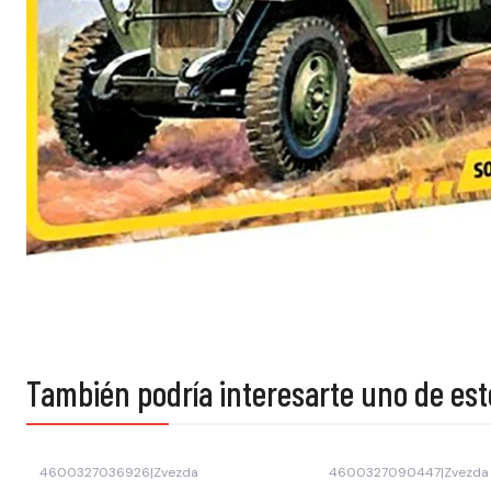
También podría interesarte uno de est
4600327036926
|
Zvezda
4600327090447
|
Zvezda
-40% OFF
-40% OFF