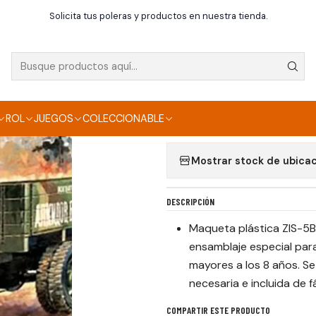
Inicio
Maquetas
ZIS-5V
Solicita tus poleras y productos en nuestra tienda.
|
ZIS-5V
Agregar a la lista de f
ROL
JUEGOS
COLECCIONABLE
Mostrar stock de ubica
DESCRIPCIÓN
Maqueta plástica ZIS-5B
ensamblaje especial par
mayores a los 8 años. Se
necesaria e incluida de f
COMPARTIR ESTE PRODUCTO