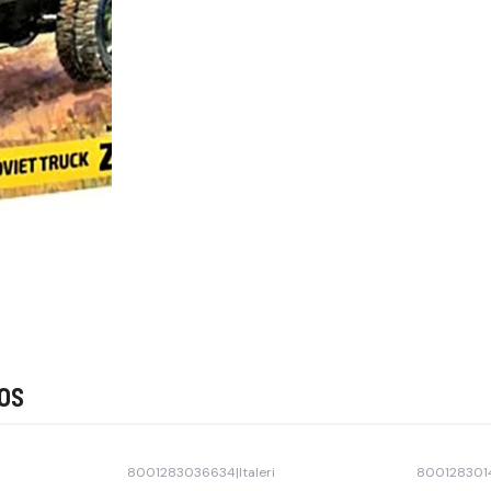
os
8001283036634
|
Italeri
800128301
-41% OFF
-45% OFF