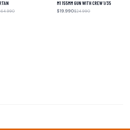
RTAN
M1 155MM GUN WITH CREW 1/35
Agotado
$19.990
$64.990
$24.990