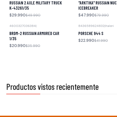
RUSSIAN 2 AXLE MILITARY TRUCK
"ARKTIKA" RUSSIAN NU
K-43261/35
ICEBREAKER
$29.990
$47.990
$49.990
$79.990
4600327036384
|
8436589624832
|
Italeri
-42% OFF
-45% OFF
BRDM-2 RUSSIAN ARMORED CAR
PORSCHE 944 S
1/35
$22.990
$41.990
$20.990
$35.990
Productos vistos recientemente