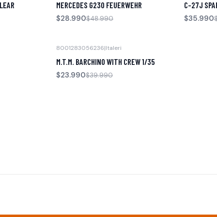
CLEAR
MERCEDES G230 FEUERWEHR
C-27J SPA
$28.990
$35.990
$48.990
8001283056236
|
Italeri
-40% OFF
M.T.M. BARCHINO WITH CREW 1/35
$23.990
$39.990