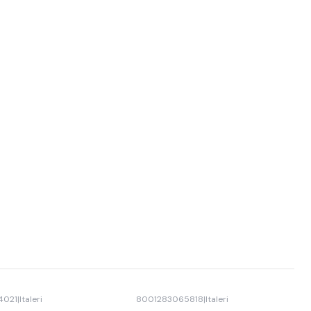
4021
|
Italeri
8001283065818
|
Italeri
-20% OFF