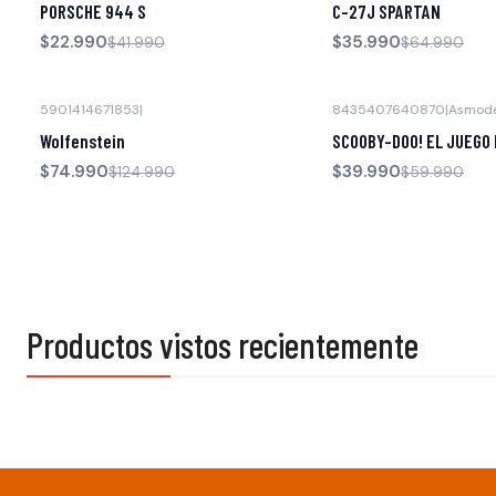
PORSCHE 944 S
C-27J SPARTAN
$22.990
$35.990
$41.990
$64.990
5901414671853
|
8435407640870
|
Asmod
-40% OFF
-33% OFF
Wolfenstein
SCOOBY-DOO! EL JUEGO
$74.990
$39.990
$124.990
$59.990
Productos vistos recientemente