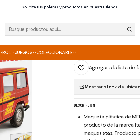
Inicio
Maquetas
MERCEDES G230 FEUERWEHR
Solicita tus poleras y productos en nuestra tienda.
|
MERCEDES G230 F
AGR
ROL
JUEGOS
COLECCIONABLE
Cantidad
Agregar a la lista de f
Mostrar stock de ubica
DESCRIPCIÓN
Maqueta plástica de ME
producto de la marca Ita
maquetistas. Producto p