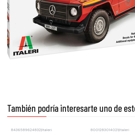
También podría interesarte uno de est
8436589624832
|
Italeri
8001283014021
|
Italeri
-45% OFF
-45% OFF