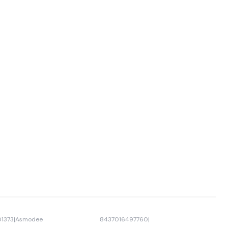
1373
|
Asmodee
8437016497760
|
-33% OFF