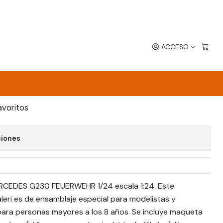
ACCESO
EUERWEHR
EGAR AL CARRO
COMPRAR AHORA
avoritos
ciones
RCEDES G230 FEUERWEHR 1/24 escala 1:24. Este
leri es de ensamblaje especial para modelistas y
ara personas mayores a los 8 años. Se incluye maqueta