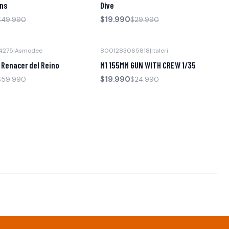
ens
Dive
$19.990
$49.990
$29.990
4275
|
Asmodee
8001283065818
|
Italeri
-20% OFF
 Renacer del Reino
M1 155MM GUN WITH CREW 1/35
Agotado
$19.990
$59.990
$24.990