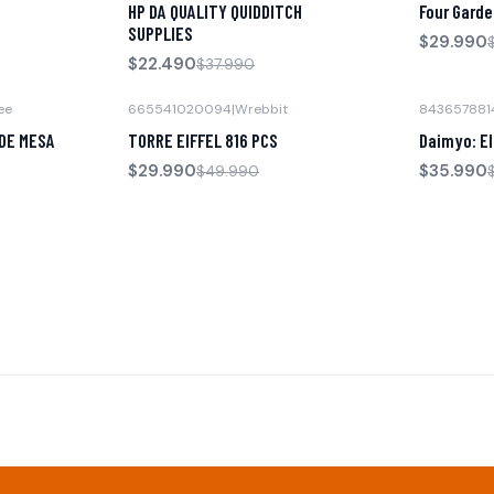
HP DA QUALITY QUIDDITCH
Four Gard
SUPPLIES
$29.990
$22.490
$37.990
ee
665541020094
|
Wrebbit
843657881
-40% OFF
-40% OFF
 DE MESA
TORRE EIFFEL 816 PCS
Daimyo: El
$29.990
$35.990
$49.990