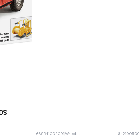
os
665541005091
|
Wrebbit
842100500
-41% OFF
-40% OFF