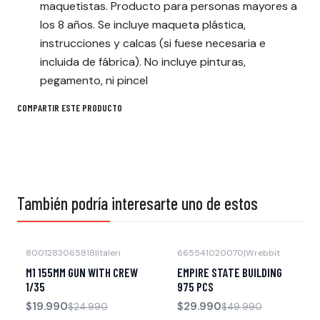
maquetistas. Producto para personas mayores a
los 8 años. Se incluye maqueta plástica,
instrucciones y calcas (si fuese necesaria e
incluida de fábrica). No incluye pinturas,
pegamento, ni pincel
COMPARTIR ESTE PRODUCTO
También podría interesarte uno de estos
8001283065818
|
Italeri
665541020070
|
Wrebbit
-20% OFF
-40% OFF
M1 155MM GUN WITH CREW
EMPIRE STATE BUILDING
Agotado
1/35
975 PCS
$19.990
$29.990
$24.990
$49.990