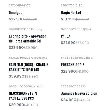
3770011991075
|
3760175518195
|
-30% OFF
-33% OFF
Omaigod
Magic Market
$22.990
$19.990
$32.990
$29.990
6973817321368
|
Pantasy
8436017226652
|
Devir
-40% OFF
-24% OFF
El principito - apoyador
PAPUA
de libros armable 3d
$27.990
$36.990
$23.990
$39.990
810027495228
|
GreenLight
8436589624832
|
Italeri
-40% OFF
-45% OFF
RAIN MAN (1988) - CHARLIE
PORSCHE 944 S
BABBITT'S 1949 1:18
$22.990
$41.990
$59.990
$99.990
665541020056
|
Wrebbit
3558380088233
|
-40% OFF
-29% OFF
NEUSCHWANSTEIN
Jamaica Nueva Edicion
CASTLE 890 PCS
$24.990
$34.990
$29.990
$49.990