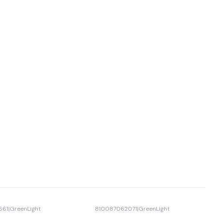
661
|
GreenLight
810087062071
|
GreenLight
Agotado