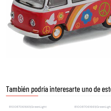
También podría interesarte uno de est
810087061661
|
GreenLight
810087061661
|
GreenLigh
Agotado
Agotado