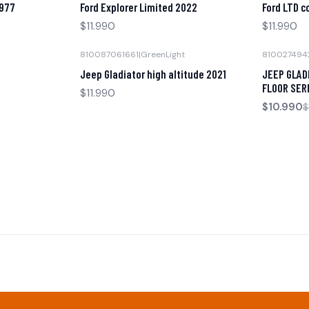
1977
Ford Explorer Limited 2022
Ford LTD c
$11.990
$11.990
810087061661
|
GreenLight
810027494
-15% OFF
Agotado
Jeep Gladiator high altitude 2021
JEEP GLAD
Agotado
FLOOR SERI
$11.990
$10.990
$