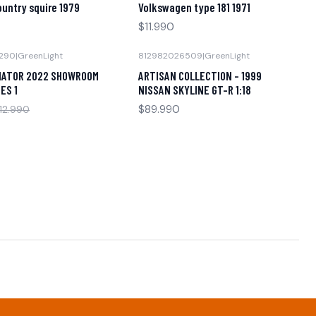
ountry squire 1979
Volkswagen type 181 1971
$11.990
290
|
GreenLight
812982026509
|
GreenLight
Agotado
IATOR 2022 SHOWROOM
ARTISAN COLLECTION - 1999
ES 1
NISSAN SKYLINE GT-R 1:18
$89.990
12.990