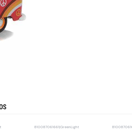
os
t
810087061661
|
GreenLight
810087061
Agotado
Agotado