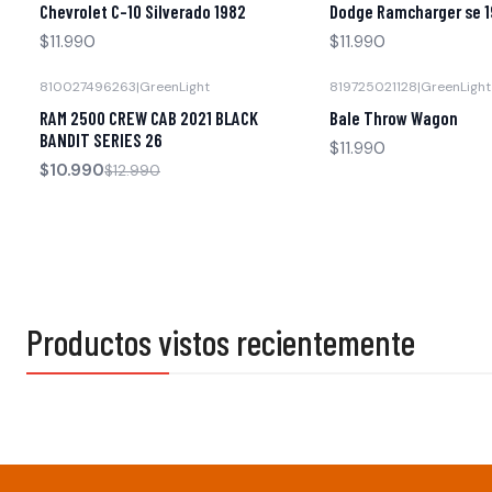
Chevrolet C-10 Silverado 1982
Dodge Ramcharger se 
$11.990
$11.990
810027496263
|
GreenLight
819725021128
|
GreenLight
-15% OFF
Agotado
RAM 2500 CREW CAB 2021 BLACK
Bale Throw Wagon
Agotado
BANDIT SERIES 26
$11.990
$10.990
$12.990
Productos vistos recientemente