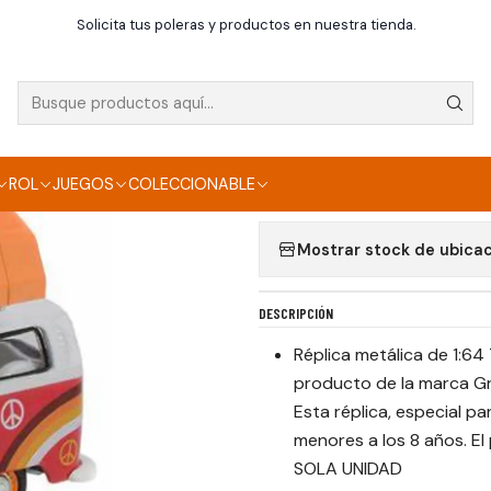
Inicio
Die Cast
Volkwagen type2 1968
Solicita tus poleras y productos en nuestra tienda.
|
VOLKWAGEN TYPE2
Agregar a la lista de f
ROL
JUEGOS
COLECCIONABLE
Mostrar stock de ubica
DESCRIPCIÓN
Réplica metálica de 1:6
producto de la marca Gree
Esta réplica, especial 
menores a los 8 años. E
SOLA UNIDAD