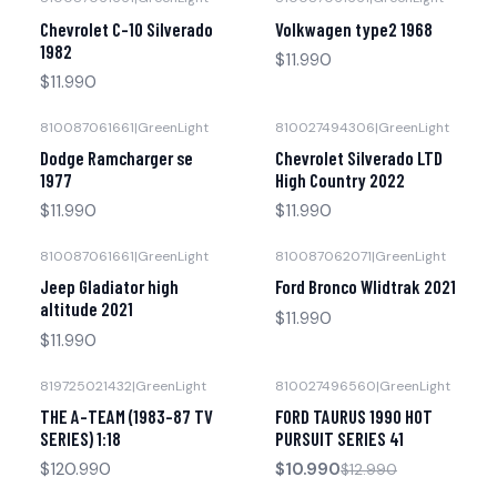
Agotado
Agotado
Chevrolet C-10 Silverado
Volkwagen type2 1968
1982
$11.990
$11.990
810087061661
|
GreenLight
810027494306
|
GreenLight
Agotado
Agotado
Dodge Ramcharger se
Chevrolet Silverado LTD
1977
High Country 2022
$11.990
$11.990
810087061661
|
GreenLight
810087062071
|
GreenLight
Agotado
Agotado
Jeep Gladiator high
Ford Bronco Wlidtrak 2021
altitude 2021
$11.990
$11.990
819725021432
|
GreenLight
810027496560
|
GreenLight
-15% OFF
Agotado
THE A-TEAM (1983-87 TV
FORD TAURUS 1990 HOT
Agotado
SERIES) 1:18
PURSUIT SERIES 41
$120.990
$10.990
$12.990