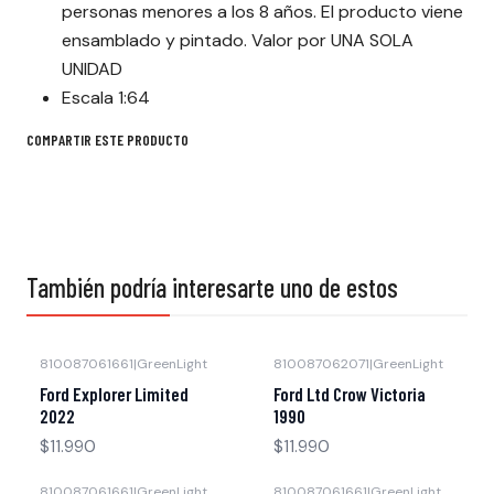
personas menores a los 8 años. El producto viene
ensamblado y pintado. Valor por UNA SOLA
UNIDAD
Escala 1:64
COMPARTIR ESTE PRODUCTO
También podría interesarte uno de estos
810087061661
|
GreenLight
810087062071
|
GreenLight
Agotado
Agotado
Ford Explorer Limited
Ford Ltd Crow Victoria
2022
1990
$11.990
$11.990
810087061661
|
GreenLight
810087061661
|
GreenLight