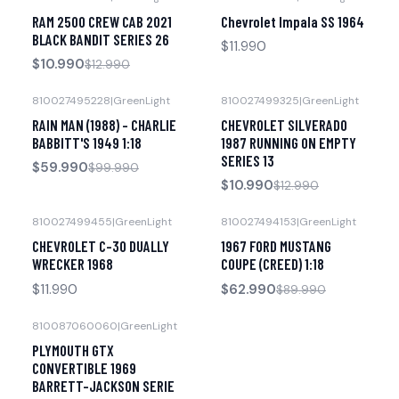
-15% OFF
RAM 2500 CREW CAB 2021
Chevrolet Impala SS 1964
Agotado
BLACK BANDIT SERIES 26
$11.990
$10.990
$12.990
810027495228
|
GreenLight
810027499325
|
GreenLight
-40% OFF
-15% OFF
RAIN MAN (1988) - CHARLIE
CHEVROLET SILVERADO
Agotado
BABBITT'S 1949 1:18
1987 RUNNING ON EMPTY
SERIES 13
$59.990
$99.990
$10.990
$12.990
810027499455
|
GreenLight
810027494153
|
GreenLight
-30% OFF
Agotado
CHEVROLET C-30 DUALLY
1967 FORD MUSTANG
Agotado
WRECKER 1968
COUPE (CREED) 1:18
$11.990
$62.990
$89.990
810087060060
|
GreenLight
-15% OFF
PLYMOUTH GTX
Agotado
CONVERTIBLE 1969
BARRETT-JACKSON SERIE