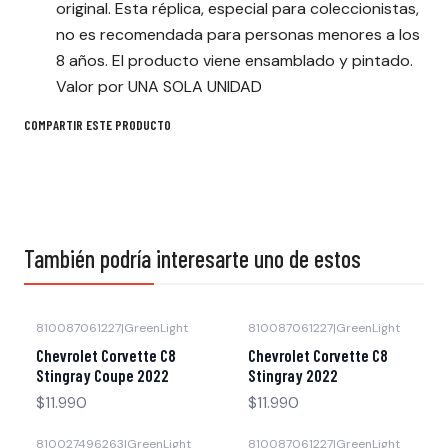
original. Esta réplica, especial para coleccionistas,
no es recomendada para personas menores a los
8 años. El producto viene ensamblado y pintado.
Valor por UNA SOLA UNIDAD
COMPARTIR ESTE PRODUCTO
También podría interesarte uno de estos
810087061227
|
GreenLight
810087061227
|
GreenLight
Agotado
Agotado
Chevrolet Corvette C8
Chevrolet Corvette C8
Stingray Coupe 2022
Stingray 2022
$11.990
$11.990
810027496263
|
GreenLight
810087061227
|
GreenLight