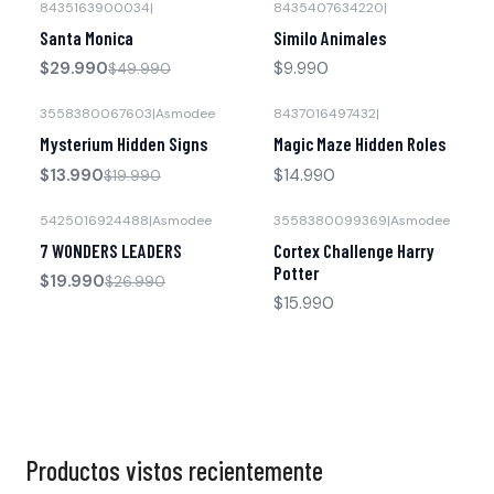
8435163900034
|
8435407634220
|
-40% OFF
Agotado
Santa Monica
Similo Animales
$29.990
$9.990
$49.990
3558380067603
|
Asmodee
8437016497432
|
-30% OFF
Mysterium Hidden Signs
Magic Maze Hidden Roles
$13.990
$14.990
$19.990
5425016924488
|
Asmodee
3558380099369
|
Asmodee
-26% OFF
7 WONDERS LEADERS
Cortex Challenge Harry
Potter
$19.990
$26.990
$15.990
Productos vistos recientemente