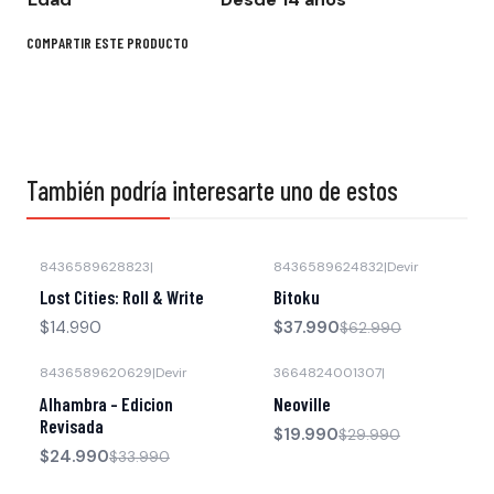
COMPARTIR ESTE PRODUCTO
También podría interesarte uno de estos
8436589628823
|
8436589624832
|
Devir
-40% OFF
Lost Cities: Roll & Write
Bitoku
$14.990
$37.990
$62.990
8436589620629
|
Devir
3664824001307
|
-26% OFF
-33% OFF
Alhambra - Edicion
Neoville
Revisada
$19.990
$29.990
$24.990
$33.990