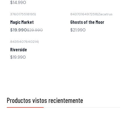
$14.990
3760175518195
|
8437016497258
|
Zacatrus
-33% OFF
Magic Market
Ghosts of the Moor
$19.990
$21.990
$29.990
8435407640214
|
Riverside
$19.990
Productos vistos recientemente