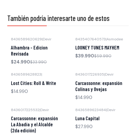
También podría interesarte uno de estos
8436589620629
|
Devir
8435407640573
|
Asmodee
-26% OFF
-33% OFF
Alhambra - Edicion
LOONEY TUNES MAYHEM
Revisada
$39.990
$59.990
$24.990
$33.990
8436589628823
|
8436017226935
|
Devir
Agotado
Lost Cities: Roll & Write
Carcassonne: expansión
Colinas y Ovejas
$14.990
$14.990
8436017225532
|
Devir
8436589623484
|
Devir
Agotado
Carcassonne: expansión
Luna Capital
La Abadía y el Alcalde
$27.990
(2da edición)