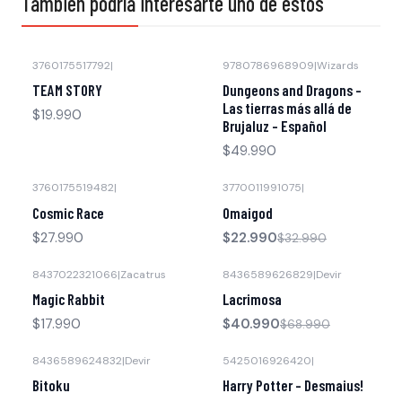
También podría interesarte uno de estos
3760175517792
|
9780786968909
|
Wizards
Agotado
TEAM STORY
Dungeons and Dragons -
Las tierras más allá de
$19.990
Brujaluz - Español
$49.990
3760175519482
|
3770011991075
|
-30% OFF
Cosmic Race
Omaigod
$27.990
$22.990
$32.990
8437022321066
|
Zacatrus
8436589626829
|
Devir
-41% OFF
Magic Rabbit
Lacrimosa
$17.990
$40.990
$68.990
8436589624832
|
Devir
5425016926420
|
-40% OFF
-30% OFF
Bitoku
Harry Potter – Desmaius!