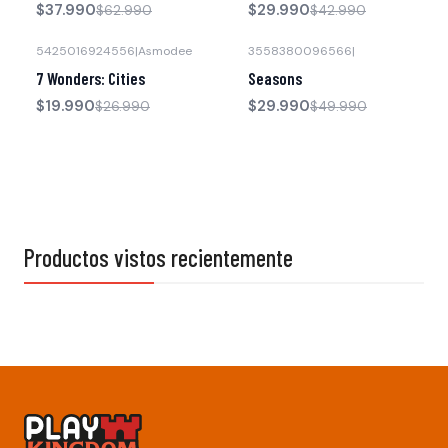
$37.990
$29.990
$62.990
$42.990
5425016924556
|
Asmodee
3558380096566
|
-26% OFF
-40% OFF
7 Wonders: Cities
Seasons
$19.990
$29.990
$26.990
$49.990
Productos vistos recientemente