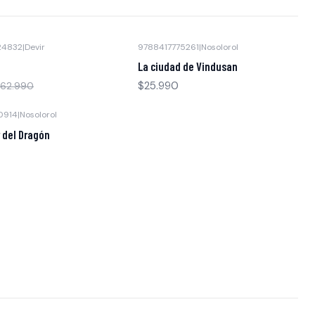
24832
|
Devir
9788417775261
|
Nosolorol
Agotado
La ciudad de Vindusan
$25.990
62.990
0914
|
Nosolorol
r del Dragón