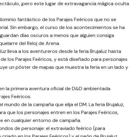
ctáculo, ¡pero este lugar de extravagancia mágica oculta
dominio fantástico de los Parajes Feéricos que no se
rial. Sin embargo, el curso de los acontecimientos se ha
 aguardan días oscuros a menos que alguien consiga
Aquelarre del Reloj de Arena.
luz
lleva a los aventureros desde la feria Brujaluz hasta
o de los Parajes Feéricos, y está diseñado para personajes
incluye un póster de mapas que muestra la feria en un lado y
 en la primera aventura oficial de D&D ambientada
rajes Feéricos.
l mundo de la campaña que elija el DM. La feria Brujaluz,
a que los personajes entren en los Parajes Feéricos,
te en cualquier entorno de campaña.
ndos de personaje: el extraviado feérico (para
criado en los Parajes Feéricos) y el peón de Brujaluz