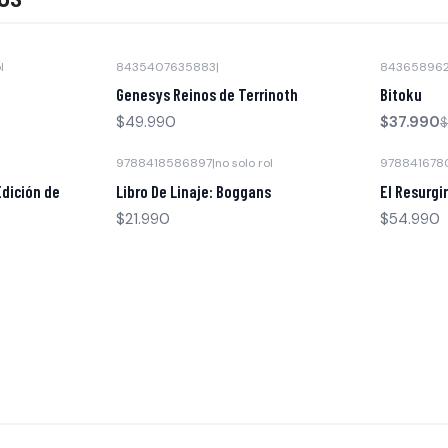
l
8435407635883
|
84365896
-40% OFF
Agotado
Genesys Reinos de Terrinoth
Bitoku
$49.990
$37.990
$
9788418586897
|
no solo rol
978841678
Agotado
Agotado
Edición de
Libro De Linaje: Boggans
El Resurgi
$21.990
$54.990