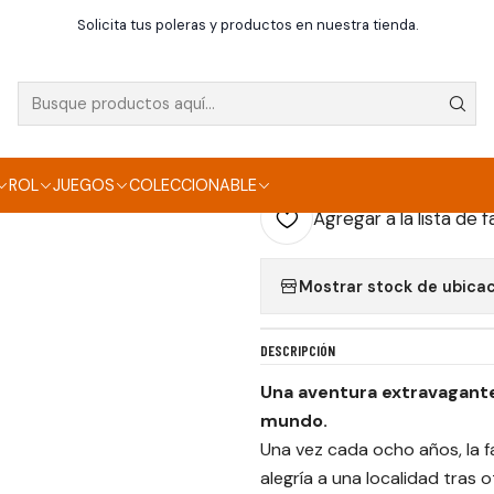
Rol
Dungeons and Dragons - Las tierras más allá de Brujaluz - E
Solicita tus poleras y productos en nuestra tienda.
|
DUNGEONS AND DRA
BRUJALUZ - ESPAÑ
ROL
JUEGOS
COLECCIONABLE
Agregar a la lista de f
Mostrar stock de ubica
DESCRIPCIÓN
Una aventura extravagante
mundo.
Una vez cada ocho años, la fa
alegría a una localidad tras o