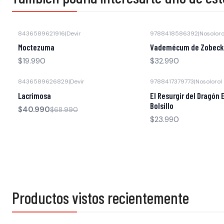
8436589621916
|
Devir
9788418586392
|
Nosoloro
Agotado
Moctezuma
Vademécum de Zobeck
$19.990
$32.990
8436589626829
|
Devir
9788417379773
|
Nosolorol
-41% OFF
Agotado
Lacrimosa
El Resurgir del Dragón 
Bolsillo
$40.990
$68.990
$23.990
Productos vistos recientemente