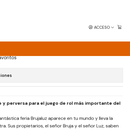
spañol
ACCESO
GONS - LAS TIERRAS MÁS ALLÁ DE
OL
avoritos
ciones
 y perversa para el juego de rol más importante del
ntástica feria Brujaluz aparece en tu mundo y lleva la
tra. Sus propietarios, el señor Bruja y el señor Luz, saben