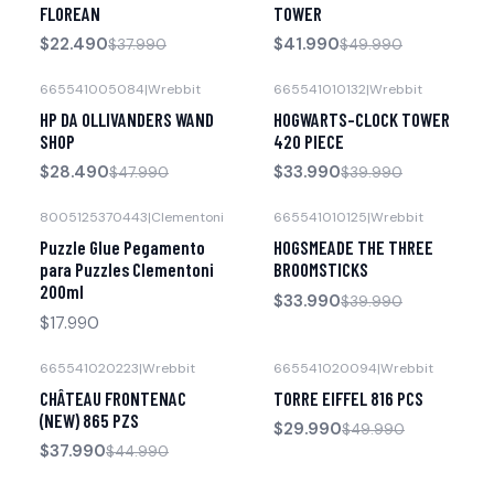
FLOREAN
TOWER
$22.490
$41.990
$37.990
$49.990
665541005084
|
Wrebbit
665541010132
|
Wrebbit
-41% OFF
-15% OFF
HP DA OLLIVANDERS WAND
HOGWARTS-CLOCK TOWER
SHOP
420 PIECE
$28.490
$33.990
$47.990
$39.990
8005125370443
|
Clementoni
665541010125
|
Wrebbit
-15% OFF
Puzzle Glue Pegamento
HOGSMEADE THE THREE
para Puzzles Clementoni
BROOMSTICKS
200ml
$33.990
$39.990
$17.990
665541020223
|
Wrebbit
665541020094
|
Wrebbit
-16% OFF
-40% OFF
CHÂTEAU FRONTENAC
TORRE EIFFEL 816 PCS
(NEW) 865 PZS
$29.990
$49.990
$37.990
$44.990