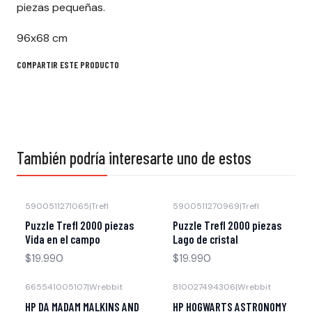
piezas pequeñas.
96x68 cm
COMPARTIR ESTE PRODUCTO
También podría interesarte uno de estos
5900511271065
|
Trefl
5900511270969
|
Trefl
Agotado
Agotado
Puzzle Trefl 2000 piezas
Puzzle Trefl 2000 piezas
Vida en el campo
Lago de cristal
$19.990
$19.990
665541005107
|
Wrebbit
810027494306
|
Wrebbit
-41% OFF
-16% OFF
HP DA MADAM MALKINS AND
HP HOGWARTS ASTRONOMY