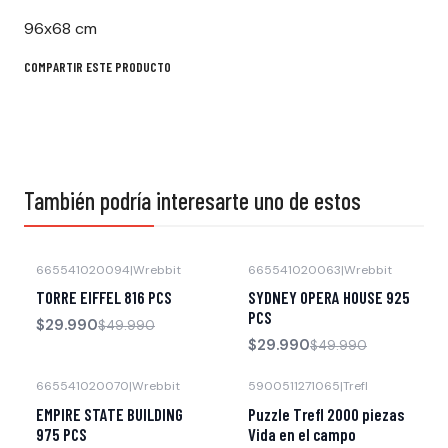
96x68 cm
COMPARTIR ESTE PRODUCTO
También podría interesarte uno de estos
665541020094
|
Wrebbit
665541020063
|
Wrebbit
-40% OFF
-40% OFF
TORRE EIFFEL 816 PCS
SYDNEY OPERA HOUSE 925
PCS
$29.990
$49.990
$29.990
$49.990
665541020070
|
Wrebbit
5900511271065
|
Trefl
-40% OFF
Agotado
EMPIRE STATE BUILDING
Puzzle Trefl 2000 piezas
975 PCS
Vida en el campo