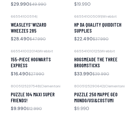
$29.990
$19.990
$49.990
665541005114
|
665541005091
|
Wrebbit
-41% OFF
-41% OFF
WEASLEYS' WIZARD
HP DA QUALITY QUIDDITCH
WHEEZES 285
SUPPLIES
$28.490
$22.490
$47.990
$37.990
665541002014
|
Wrebbit
665541010125
|
Wrebbit
-41% OFF
-15% OFF
155-PIECE HOGWARTS
HOGSMEADE THE THREE
EXPRESS
BROOMSTICKS
$16.490
$33.990
$27.990
$39.990
8005125237548
|
Clementoni
8005125290642
|
Clementoni
-23% OFF
PUZZLE 104 MAXI SUPER
PUZZLE 250 MAPPE GEO
FRIENDS!
MONDO/USI&COSTUMI
$9.990
$9.990
$12.990