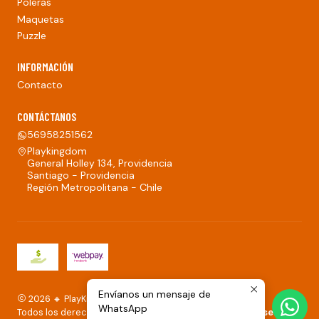
Poleras
Maquetas
Puzzle
INFORMACIÓN
Contacto
CONTÁCTANOS
56958251562
Playkingdom
General Holley 134, Providencia
Santiago - Providencia
Región Metropolitana - Chile
Envíanos un mensaje de
2026 🔸 PlayKingdom.
WhatsApp
Todos los derechos reservados.
Desarrollado por Jumpseller
.