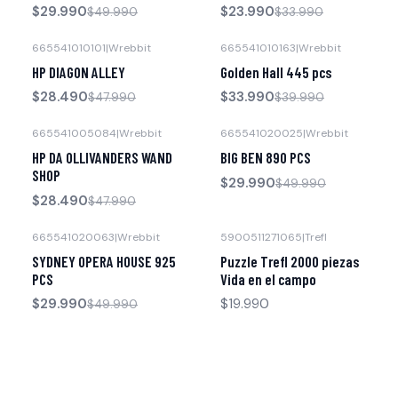
$29.990
$23.990
$49.990
$33.990
665541010101
|
Wrebbit
665541010163
|
Wrebbit
-41% OFF
-15% OFF
HP DIAGON ALLEY
Golden Hall 445 pcs
$28.490
$33.990
$47.990
$39.990
665541005084
|
Wrebbit
665541020025
|
Wrebbit
-41% OFF
-40% OFF
HP DA OLLIVANDERS WAND
BIG BEN 890 PCS
SHOP
$29.990
$49.990
$28.490
$47.990
665541020063
|
Wrebbit
5900511271065
|
Trefl
-40% OFF
Agotado
SYDNEY OPERA HOUSE 925
Puzzle Trefl 2000 piezas
PCS
Vida en el campo
$29.990
$19.990
$49.990