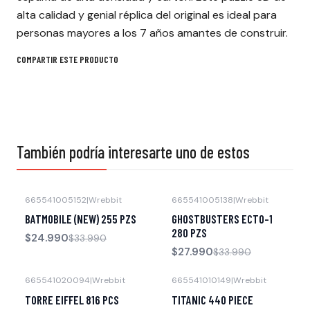
alta calidad y genial réplica del original es ideal para
personas mayores a los 7 años amantes de construir.
COMPARTIR ESTE PRODUCTO
También podría interesarte uno de estos
665541005152
|
Wrebbit
665541005138
|
Wrebbit
-26% OFF
-18% OFF
BATMOBILE (NEW) 255 PZS
GHOSTBUSTERS ECTO-1
280 PZS
$24.990
$33.990
$27.990
$33.990
665541020094
|
Wrebbit
665541010149
|
Wrebbit
-40% OFF
-29% OFF
TORRE EIFFEL 816 PCS
TITANIC 440 PIECE