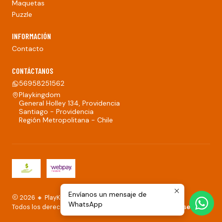
Maquetas
Puzzle
INFORMACIÓN
Contacto
CONTÁCTANOS
56958251562
Playkingdom
General Holley 134, Providencia
Santiago - Providencia
Región Metropolitana - Chile
Envíanos un mensaje de
2026 🔸 PlayKingdom.
WhatsApp
Todos los derechos reservados.
Desarrollado por Jumpseller
.