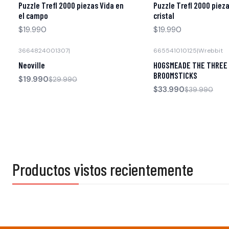
Puzzle Trefl 2000 piezas Vida en
Puzzle Trefl 2000 piez
el campo
cristal
$19.990
$19.990
3664824001307
|
665541010125
|
Wrebbit
-33% OFF
-15% OFF
Neoville
HOGSMEADE THE THREE
BROOMSTICKS
$19.990
$29.990
$33.990
$39.990
Productos vistos recientemente