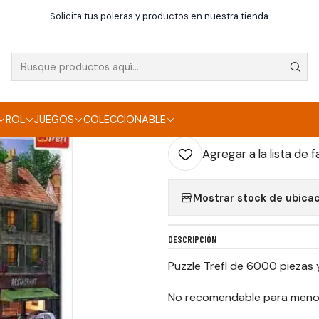
Inicio
Puzzle
Puzzle Trefl 6000 piezas Calles de París
Solicita tus poleras y productos en nuestra tienda.
|
PUZZLE TREFL 6000
AGR
ROL
JUEGOS
COLECCIONABLE
Cantidad
Agregar a la lista de f
Mostrar stock de ubica
DESCRIPCIÓN
Puzzle Trefl de 6000 piezas y
No recomendable para menor