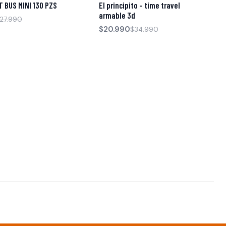
 BUS MINI 130 PZS
El principito - time travel
armable 3d
27.990
$20.990
$34.990