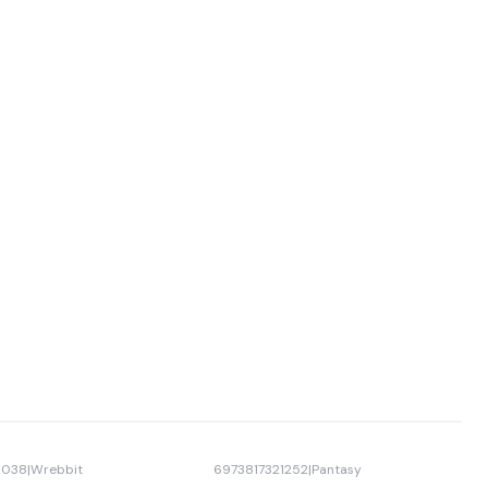
2038
|
Wrebbit
6973817321252
|
Pantasy
-40% OFF