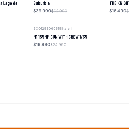
as Lago de
Suburbia
THE KNIGHT
$39.990
$16.490
$62.990
$
8001283065818
|
Italeri
-20% OFF
M1 155MM GUN WITH CREW 1/35
Agotado
$19.990
$24.990