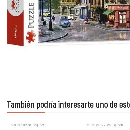
También podría interesarte uno de est
5900511271065
|
Trefl
5900511270969
|
Trefl
Agotado
Agotado