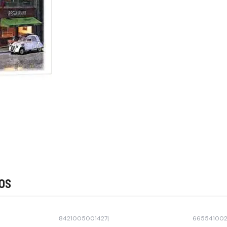
os
8421005001427
|
66554100
-37% OFF
-41% OFF