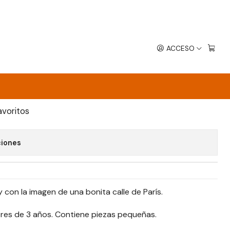
ACCESO
 PIEZAS CALLES DE PARÍS
EGAR AL CARRO
COMPRAR AHORA
avoritos
ciones
 con la imagen de una bonita calle de París.
es de 3 años. Contiene piezas pequeñas.