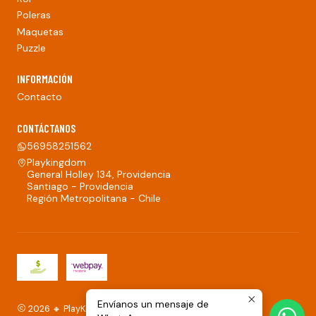
Poleras
Maquetas
Puzzle
INFORMACIÓN
Contacto
CONTÁCTANOS
56958251562
Playkingdom
General Holley 134, Providencia
Santiago - Providencia
Región Metropolitana - Chile
Envíanos un mensaje de
2026 🔸 PlayKingdom.