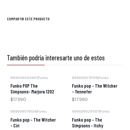
COMPARTIR ESTE PRODUCTO
También podría interesarte uno de estos
889698592987
|
Funko
889698578158
|
Funko
Funko POP The
Funko pop - The Witcher
Simpsons- Marjora 1202
- Yennefer
$17.990
$17.990
889698578134
|
Funko
889698529587
|
Funko
Funko pop - The Witcher
Funko pop - The
- Ciri
Simpsons - Itchy