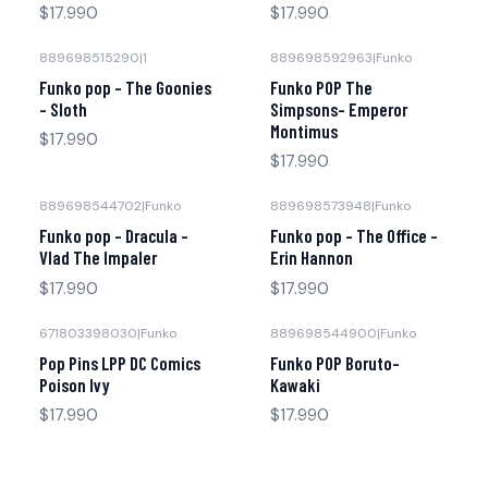
$17.990
$17.990
889698515290
|
1
889698592963
|
Funko
Funko pop - The Goonies
Funko POP The
- Sloth
Simpsons- Emperor
Montimus
$17.990
$17.990
889698544702
|
Funko
889698573948
|
Funko
Funko pop - Dracula -
Funko pop - The Office -
Vlad The Impaler
Erin Hannon
$17.990
$17.990
671803398030
|
Funko
889698544900
|
Funko
Pop Pins LPP DC Comics
Funko POP Boruto-
Poison Ivy
Kawaki
$17.990
$17.990