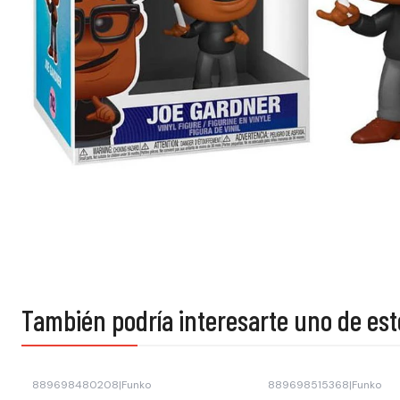
También podría interesarte uno de est
889698480208
|
Funko
889698515368
|
Funko