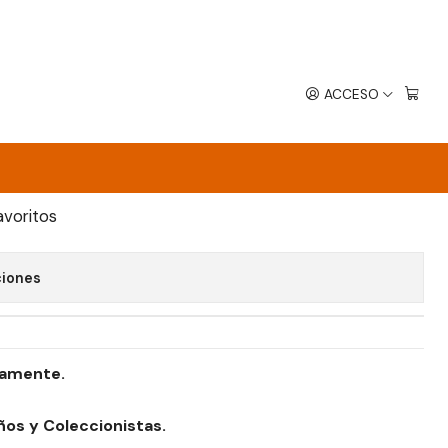
ACCESO
- JOE GARDNER - PIXAR
EGAR AL CARRO
COMPRAR AHORA
avoritos
ciones
damente.
ños y Coleccionistas.