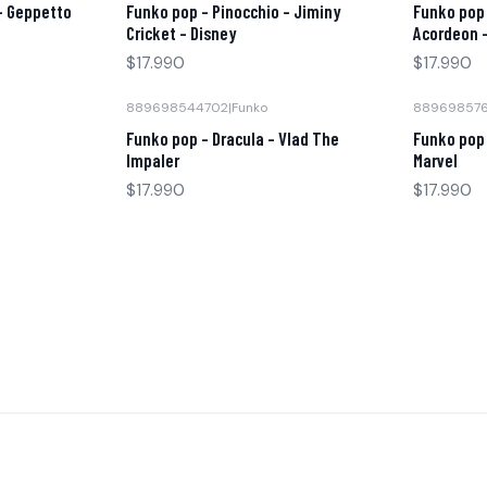
- Geppetto
Funko pop - Pinocchio - Jiminy
Funko pop 
Cricket - Disney
Acordeon 
$17.990
$17.990
889698544702
|
Funko
88969857
Funko pop - Dracula - Vlad The
Funko pop 
Impaler
Marvel
$17.990
$17.990