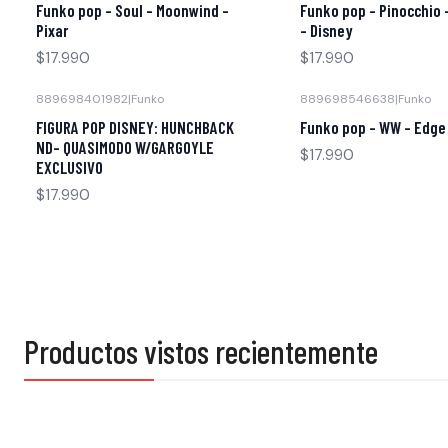
Funko pop - Soul - Moonwind -
Funko pop - Pinocchio 
Pixar
- Disney
$17.990
$17.990
889698401982
|
Funko
889698546638
|
Funko
FIGURA POP DISNEY: HUNCHBACK
Funko pop - WW - Edge
ND- QUASIMODO W/GARGOYLE
$17.990
EXCLUSIVO
$17.990
Productos vistos recientemente