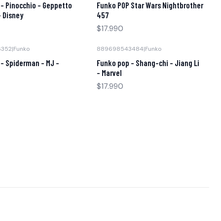
- Pinocchio - Geppetto
Funko POP Star Wars Nightbrother
- Disney
457
$17.990
6352
|
Funko
889698543484
|
Funko
- Spiderman - MJ -
Funko pop - Shang-chi - Jiang Li
- Marvel
$17.990