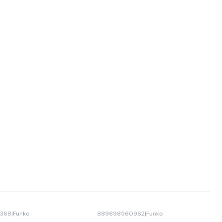
5368
|
Funko
889698560962
|
Funko