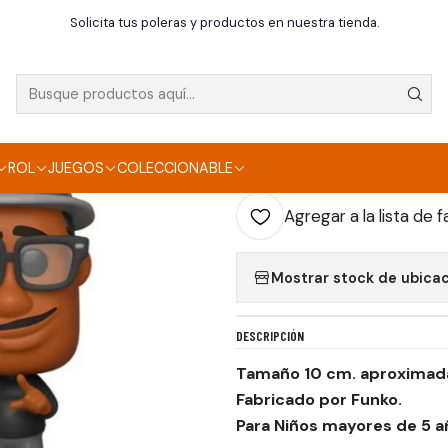
Inicio
Funko
Funko pop - Soul - Joe Gardner - Pixar
Solicita tus poleras y productos en nuestra tienda.
|
FUNKO POP - SOUL 
AGR
ROL
JUEGOS
COLECCIONABLE
Cantidad
Agregar a la lista de f
Mostrar stock de ubica
DESCRIPCIÓN
Tamaño 10 cm. aproxima
Fabricado por Funko.
Para Niños mayores de 5 a