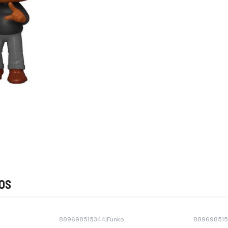
os
889698515344
|
Funko
88969851