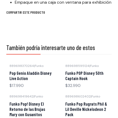
Empaque en una caja con ventana para exhibición
COMPARTIR ESTE PRODUCTO
También podría interesarte uno de estos
889698370264
|
Funko
889698595124
|
Funko
Pop Genio Aladdín Disney
Funko POP Disney 50th
Live Action
Captain Hook
$17.990
$32.990
889698419642
|
Funko
889698602402
|
Funko
Funko Pop! Disney El
Funko Pop Rugrats Phil &
Retorno de las Brujas
Lil Deville Nickelodeon 2
Mary con Gusanitos
Pack