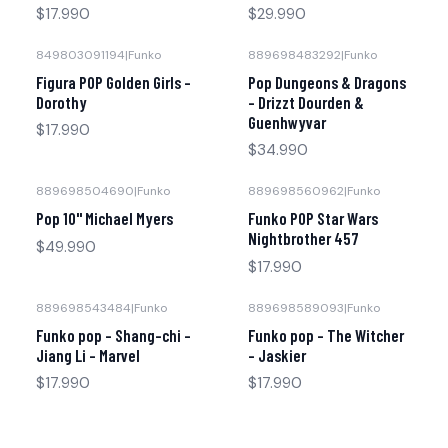
$17.990
$29.990
849803091194
|
Funko
889698483292
|
Funko
Figura POP Golden Girls -
Pop Dungeons & Dragons
Dorothy
– Drizzt Dourden &
Guenhwyvar
$17.990
$34.990
889698504690
|
Funko
889698560962
|
Funko
Pop 10" Michael Myers
Funko POP Star Wars
Nightbrother 457
$49.990
$17.990
889698543484
|
Funko
889698589093
|
Funko
Funko pop - Shang-chi -
Funko pop - The Witcher
Jiang Li - Marvel
- Jaskier
$17.990
$17.990