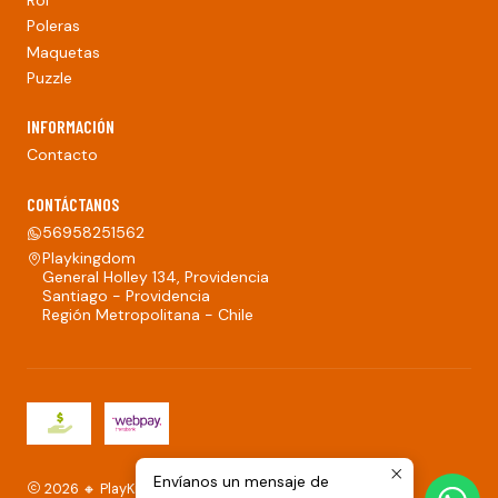
Poleras
Maquetas
Puzzle
INFORMACIÓN
Contacto
CONTÁCTANOS
56958251562
Playkingdom
General Holley 134, Providencia
Santiago - Providencia
Región Metropolitana - Chile
Envíanos un mensaje de
2026 🔸 PlayKingdom.