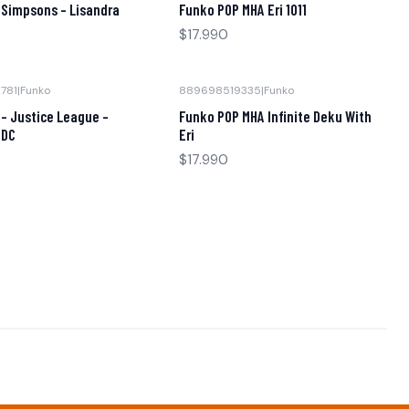
 Simpsons - Lisandra
Funko POP MHA Eri 1011
$17.990
781
|
Funko
889698519335
|
Funko
Agotado
- Justice League -
Funko POP MHA Infinite Deku With
 DC
Eri
$17.990