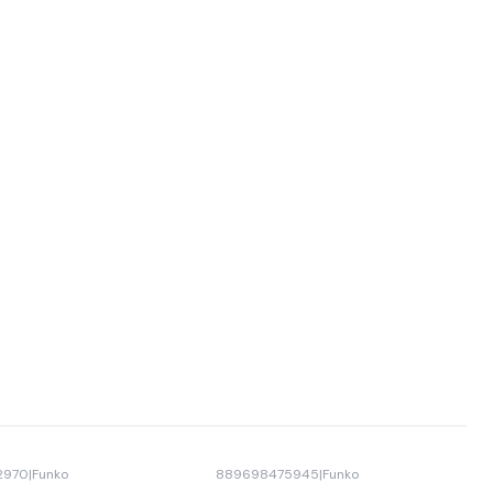
2970
|
Funko
889698475945
|
Funko
Agotado