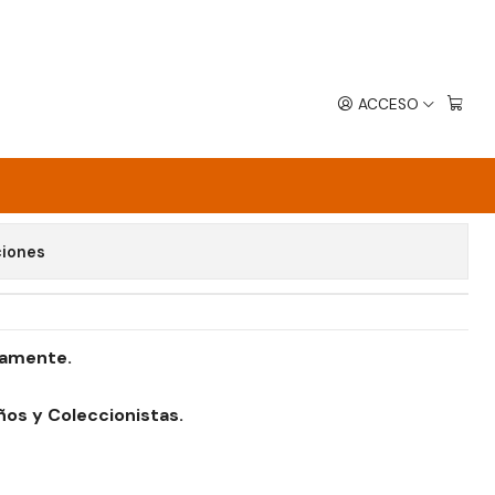
ACCESO
AYSON
avoritos
ciones
damente.
ños y Coleccionistas.