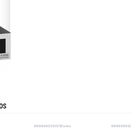
os
889698559157
|
Funko
88969859