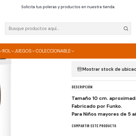
Inicio
Funko
Funko POP Mike Tayson
Solicita tus poleras y productos en nuestra tienda.
|
FUNKO POP MIKE T
Agregar a la lista de f
ROL
JUEGOS
COLECCIONABLE
Mostrar stock de ubica
DESCRIPCIÓN
Tamaño 10 cm. aproxima
Fabricado por Funko.
Para Niños mayores de 5 a
COMPARTIR ESTE PRODUCTO