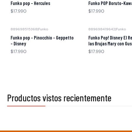
Funko pop - Hercules
Funko POP Boruto-Kaw
$17.990
$17.990
889698515368
|
Funko
889698419642
|
Funko
Funko pop - Pinocchio - Geppetto
Funko Pop! Disney El R
- Disney
las Brujas Mary con Gu
$17.990
$17.990
Productos vistos recientemente