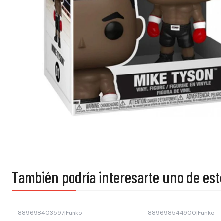
También podría interesarte uno de est
889698403597
|
Funko
889698544900
|
Funko