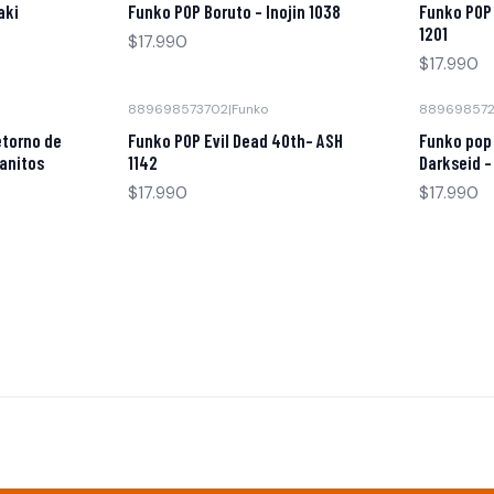
aki
Funko POP Boruto - Inojin 1038
Funko POP
1201
$17.990
$17.990
889698573702
|
Funko
889698572
etorno de
Funko POP Evil Dead 40th- ASH
Funko pop 
sanitos
1142
Darkseid -
$17.990
$17.990