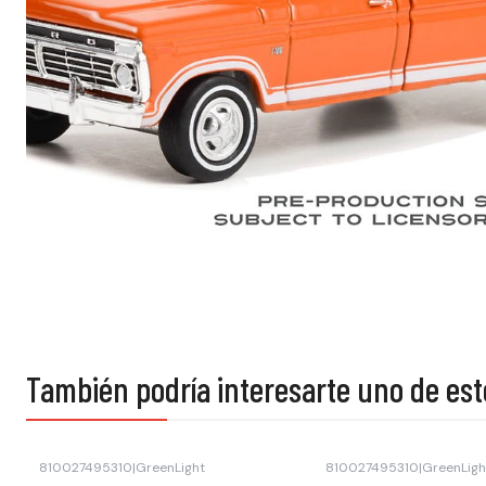
También podría interesarte uno de est
810027495310
|
GreenLight
810027495310
|
GreenLigh
Agotado
Agotado