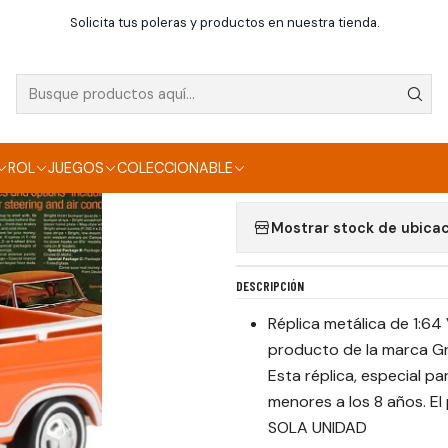
Inicio
Die Cast
Ford F-150 Explorer
Solicita tus poleras y productos en nuestra tienda.
|
FORD F-150 EXPLO
Agregar a la lista de f
ROL
JUEGOS
COLECCIONABLE
Mostrar stock de ubica
DESCRIPCIÓN
Réplica metálica de 1:64
producto de la marca Gree
Esta réplica, especial 
menores a los 8 años. E
SOLA UNIDAD