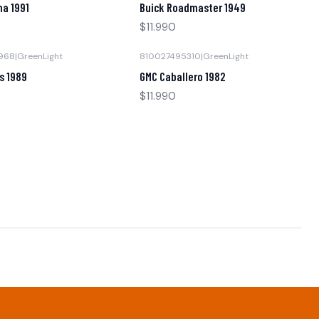
a 1991
Buick Roadmaster 1949
$11.990
968
|
GreenLight
810027495310
|
GreenLight
Agotado
s 1989
GMC Caballero 1982
$11.990