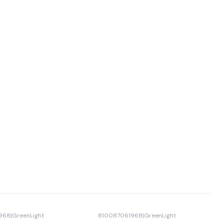
968
|
GreenLight
810087061968
|
GreenLight
Agotado