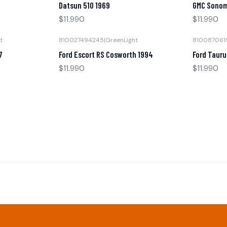
Datsun 510 1969
GMC Sonom
$11.990
$11.990
t
810027494245
|
GreenLight
810087061
Agotado
Agotado
7
Ford Escort RS Cosworth 1994
Ford Tauru
$11.990
$11.990