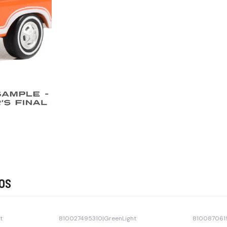
os
t
810027495310
|
GreenLight
810087061
Agotado
Agotado