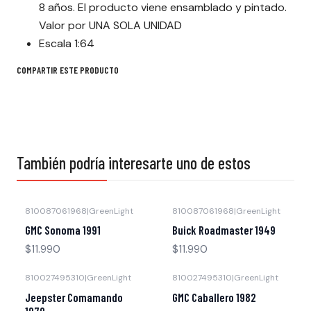
8 años. El producto viene ensamblado y pintado.
Valor por UNA SOLA UNIDAD
Escala 1:64
COMPARTIR ESTE PRODUCTO
También podría interesarte uno de estos
810087061968
|
GreenLight
810087061968
|
GreenLight
Agotado
Agotado
GMC Sonoma 1991
Buick Roadmaster 1949
$11.990
$11.990
810027495310
|
GreenLight
810027495310
|
GreenLight
Agotado
Agotado
Jeepster Comamando
GMC Caballero 1982
1970