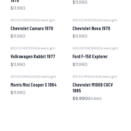
$11.990
$11.990
810027495310
|
GreenLight
810027495310
|
GreenLight
Agotado
Agotado
Chevrolet Camaro 1970
Chevrolet Nova 1970
$11.990
$11.990
810027495310
|
GreenLight
810087061968
|
GreenLight
Agotado
Agotado
Volkswagen Rabbit 1977
Ford F-150 Explorer
$11.990
$11.990
810027494245
|
GreenLight
810027494214
|
GreenLight
-17% OFF
Agotado
Morris Mini Cooper S 1964
Chevrolet M1009 CUCV
Agotado
1985
$11.990
$9.990
$11.990